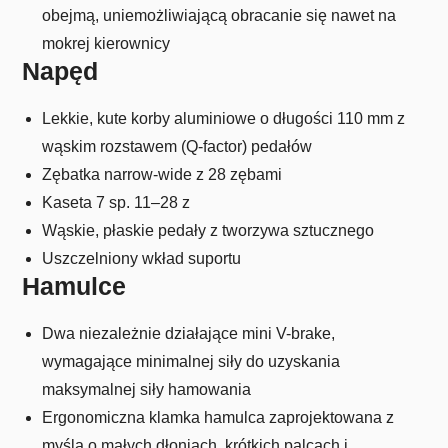
obejmą, uniemożliwiającą obracanie się nawet na
mokrej kierownicy
Napęd
Lekkie, kute korby aluminiowe o długości 110 mm z
wąskim rozstawem (Q-factor) pedałów
Zębatka narrow-wide z 28 zębami
Kaseta 7 sp. 11–28 z
Wąskie, płaskie pedały z tworzywa sztucznego
Uszczelniony wkład suportu
Hamulce
Dwa niezależnie działające mini V-brake,
wymagające minimalnej siły do uzyskania
maksymalnej siły hamowania
Ergonomiczna klamka hamulca zaprojektowana z
myślą o małych dłoniach, krótkich palcach i