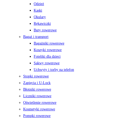
Odzież
Kaski
Okulary
Rękawiczki
Buty rowerowe
Bagaż i transport
Bagażniki rowerowe
Koszyki rowerowe
Foteliki dla dzieci
Sakwy rowerowe
Uchwyty i torby na telefon
Stopki rowerowe
Zapięcia i U-Lock
Błotniki rowerowe
Liczniki rowerowe
Oświetlenie rowerowe
Kosmetyki rowerowe
Pompki rowerowe