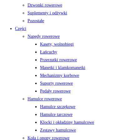
Dzwonki rowerowe
Suplementy i odżywki
Pozostałe
Części
Napędy rowerowe
Kasety, wolnobiegi
Łańcuchy
Przerzutki rowerowe
Manetki i klamkomanetki
Mechanizmy korbowe
Suporty rowerowe
Pedały rowerowe
Hamulce rowerowe
Hamulce szczękowe
Hamulce tarczowe
Klocki i okładziny hamulcowe
Zestawy hamulcowe
Koła i opony rowerowe