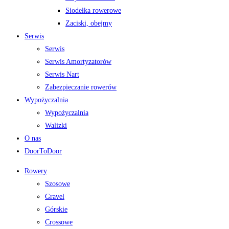
Siodełka rowerowe
Zaciski, obejmy
Serwis
Serwis
Serwis Amortyzatorów
Serwis Nart
Zabezpieczanie rowerów
Wypożyczalnia
Wypożyczalnia
Walizki
O nas
DoorToDoor
Rowery
Szosowe
Gravel
Górskie
Crossowe