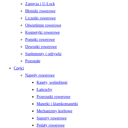
Zapięcia i U-Lock
Błotniki rowerowe
Liczniki rowerowe
Oświetlenie rowerowe
Kosmetyki rowerowe
Pompki rowerowe
Dzwonki rowerowe
Suplementy i odżywki
Pozostałe
Części
Napędy rowerowe
Kasety, wolnobiegi
Łańcuchy
Przerzutki rowerowe
Manetki i klamkomanetki
Mechanizmy korbowe
Suporty rowerowe
Pedały rowerowe