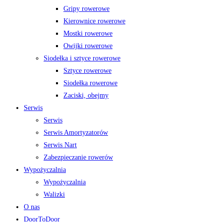
Gripy rowerowe
Kierownice rowerowe
Mostki rowerowe
Owijki rowerowe
Siodełka i sztyce rowerowe
Sztyce rowerowe
Siodełka rowerowe
Zaciski, obejmy
Serwis
Serwis
Serwis Amortyzatorów
Serwis Nart
Zabezpieczanie rowerów
Wypożyczalnia
Wypożyczalnia
Walizki
O nas
DoorToDoor