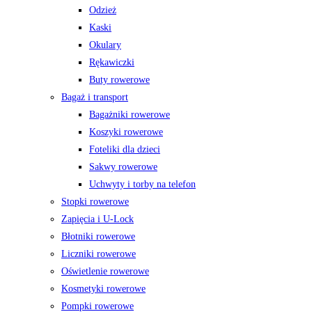
Odzież
Kaski
Okulary
Rękawiczki
Buty rowerowe
Bagaż i transport
Bagażniki rowerowe
Koszyki rowerowe
Foteliki dla dzieci
Sakwy rowerowe
Uchwyty i torby na telefon
Stopki rowerowe
Zapięcia i U-Lock
Błotniki rowerowe
Liczniki rowerowe
Oświetlenie rowerowe
Kosmetyki rowerowe
Pompki rowerowe