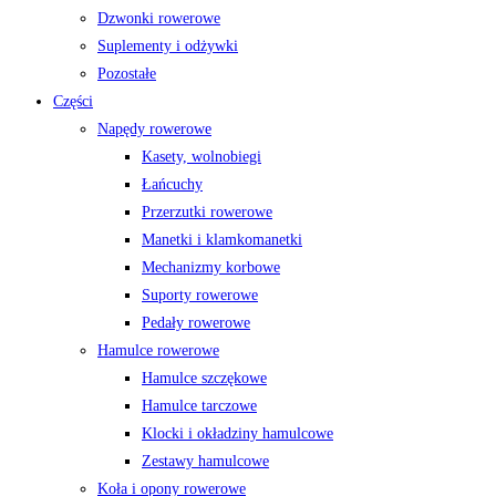
Dzwonki rowerowe
Suplementy i odżywki
Pozostałe
Części
Napędy rowerowe
Kasety, wolnobiegi
Łańcuchy
Przerzutki rowerowe
Manetki i klamkomanetki
Mechanizmy korbowe
Suporty rowerowe
Pedały rowerowe
Hamulce rowerowe
Hamulce szczękowe
Hamulce tarczowe
Klocki i okładziny hamulcowe
Zestawy hamulcowe
Koła i opony rowerowe