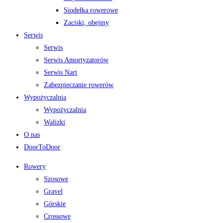
Siodełka rowerowe
Zaciski, obejmy
Serwis
Serwis
Serwis Amortyzatorów
Serwis Nart
Zabezpieczanie rowerów
Wypożyczalnia
Wypożyczalnia
Walizki
O nas
DoorToDoor
Rowery
Szosowe
Gravel
Górskie
Crossowe