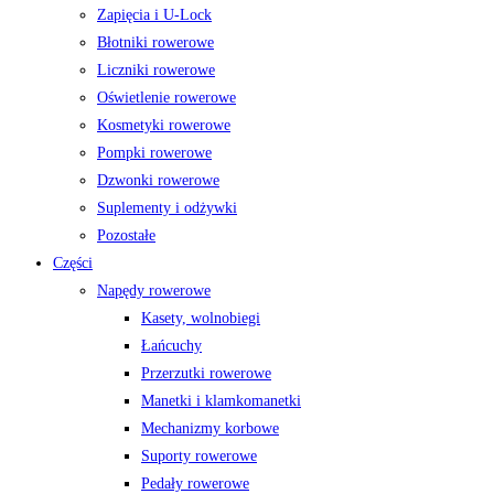
Zapięcia i U-Lock
Błotniki rowerowe
Liczniki rowerowe
Oświetlenie rowerowe
Kosmetyki rowerowe
Pompki rowerowe
Dzwonki rowerowe
Suplementy i odżywki
Pozostałe
Części
Napędy rowerowe
Kasety, wolnobiegi
Łańcuchy
Przerzutki rowerowe
Manetki i klamkomanetki
Mechanizmy korbowe
Suporty rowerowe
Pedały rowerowe