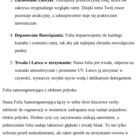
Zachowanie Estetyki:
Oferujemy przezroczystą folię, która nie
zakrywa oryginalnego wyglądu ramy. Dzięki temu Twój rower
pozostaje atrakcyjny, a zabezpieczenie staje się praktycznie
niewidoczne.
Dopasowane Rozwiązania:
Folię dopasowujemy do każdego
kształtu i rozmiaru ramy, tak aby jak najlepiej chroniła newralgiczne
punkty.
Trwała i Łatwa w utrzymaniu:
Nasza folia jest trwała, odpor­na na
warunki atmosferyczne i promienie UV. Łatwo ją utrzymać w
czystości, wystarczy zwykłe mycie wodą i delikatnym detergentem.
Folia samoregenerująca z efektem połysku.
Nasza Folia Samoregenerująca łączy w sobie dwie kluczowe cechy:
zdolność do regeneracji w momencie zadrapania oraz nadaje pojazdowi
efektu połysku. Drobne rysy czy zarysowania znikają samoistnie, a
jednocześnie folia nadaje lakierowi głęboki i trwały blask. To nie tylko
ochrona przed uszkodzeniami, ale także sposób na utrzymanie roweru w