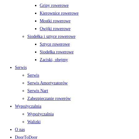
Gripy rowerowe
Kierownice rowerowe
Mostki rowerowe
Owijki rowerowe
Siodełka i sztyce rowerowe
Sztyce rowerowe
Siodełka rowerowe
Zaciski, obejmy
Serwis
Serwis
Serwis Amortyzatorów
Serwis Nart
Zabezpieczanie rowerów
Wypożyczalnia
Wypożyczalnia
Walizki
O nas
DoorToDoor