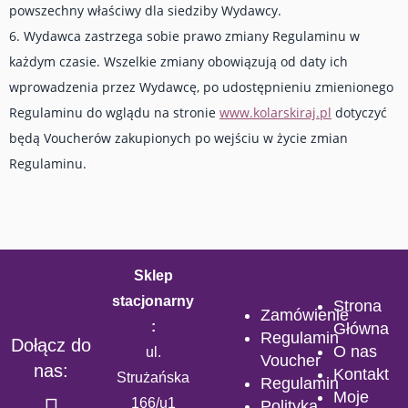
powszechny właściwy dla siedziby Wydawcy.
6. Wydawca zastrzega sobie prawo zmiany Regulaminu w
każdym czasie. Wszelkie zmiany obowiązują od daty ich
wprowadzenia przez Wydawcę, po udostępnieniu zmienionego
Regulaminu do wglądu na stronie
www.kolarskiraj.pl
dotyczyć
będą Voucherów zakupionych po wejściu w życie zmian
Regulaminu.
Sklep
stacjonarny
Strona
Zamówienie
:
Główna
Regulamin
Dołącz do
O nas
ul.
Voucher
nas:
Kontakt
Strużańska
Regulamin
Moje
166/u1
Polityka