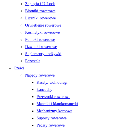
Zapięcia i U-Lock
Błotniki rowerowe
Liczniki rowerowe
Oświetlenie rowerowe
Kosmetyki rowerowe
Pompki rowerowe
Dzwonki rowerowe
Suplementy i odżywki
Pozostałe
Części
Napędy rowerowe
Kasety, wolnobiegi
Łańcuchy
Przerzutki rowerowe
Manetki i klamkomanetki
Mechanizmy korbowe
Suporty rowerowe
Pedały rowerowe