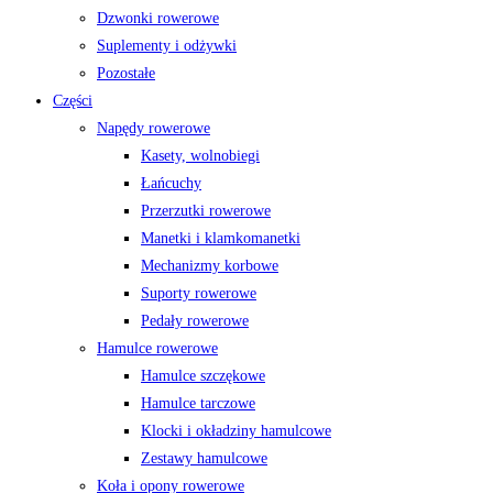
Dzwonki rowerowe
Suplementy i odżywki
Pozostałe
Części
Napędy rowerowe
Kasety, wolnobiegi
Łańcuchy
Przerzutki rowerowe
Manetki i klamkomanetki
Mechanizmy korbowe
Suporty rowerowe
Pedały rowerowe
Hamulce rowerowe
Hamulce szczękowe
Hamulce tarczowe
Klocki i okładziny hamulcowe
Zestawy hamulcowe
Koła i opony rowerowe