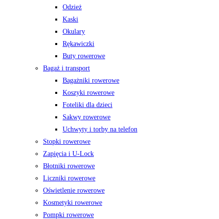
Odzież
Kaski
Okulary
Rękawiczki
Buty rowerowe
Bagaż i transport
Bagażniki rowerowe
Koszyki rowerowe
Foteliki dla dzieci
Sakwy rowerowe
Uchwyty i torby na telefon
Stopki rowerowe
Zapięcia i U-Lock
Błotniki rowerowe
Liczniki rowerowe
Oświetlenie rowerowe
Kosmetyki rowerowe
Pompki rowerowe