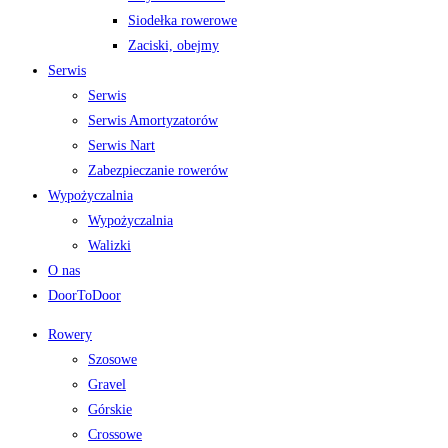
Siodełka rowerowe
Zaciski, obejmy
Serwis
Serwis
Serwis Amortyzatorów
Serwis Nart
Zabezpieczanie rowerów
Wypożyczalnia
Wypożyczalnia
Walizki
O nas
DoorToDoor
Rowery
Szosowe
Gravel
Górskie
Crossowe