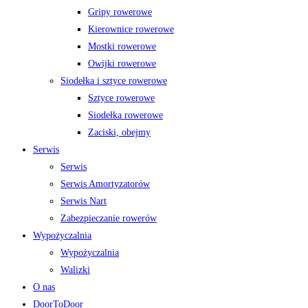
Gripy rowerowe
Kierownice rowerowe
Mostki rowerowe
Owijki rowerowe
Siodełka i sztyce rowerowe
Sztyce rowerowe
Siodełka rowerowe
Zaciski, obejmy
Serwis
Serwis
Serwis Amortyzatorów
Serwis Nart
Zabezpieczanie rowerów
Wypożyczalnia
Wypożyczalnia
Walizki
O nas
DoorToDoor