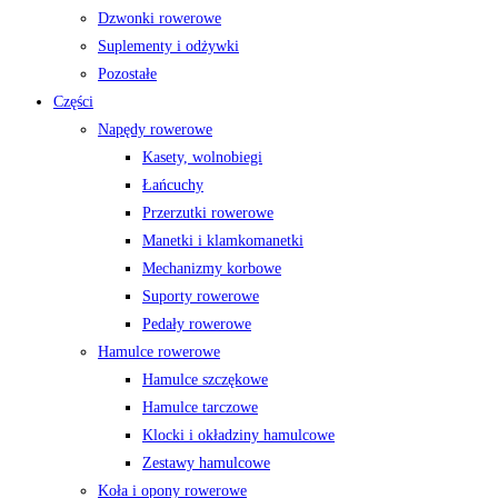
Dzwonki rowerowe
Suplementy i odżywki
Pozostałe
Części
Napędy rowerowe
Kasety, wolnobiegi
Łańcuchy
Przerzutki rowerowe
Manetki i klamkomanetki
Mechanizmy korbowe
Suporty rowerowe
Pedały rowerowe
Hamulce rowerowe
Hamulce szczękowe
Hamulce tarczowe
Klocki i okładziny hamulcowe
Zestawy hamulcowe
Koła i opony rowerowe