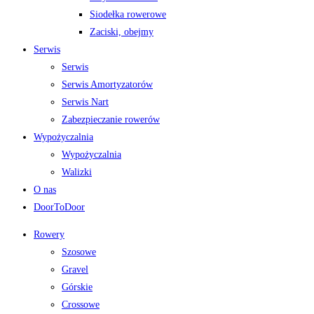
Siodełka rowerowe
Zaciski, obejmy
Serwis
Serwis
Serwis Amortyzatorów
Serwis Nart
Zabezpieczanie rowerów
Wypożyczalnia
Wypożyczalnia
Walizki
O nas
DoorToDoor
Rowery
Szosowe
Gravel
Górskie
Crossowe