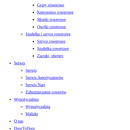
Gripy rowerowe
Kierownice rowerowe
Mostki rowerowe
Owijki rowerowe
Siodełka i sztyce rowerowe
Sztyce rowerowe
Siodełka rowerowe
Zaciski, obejmy
Serwis
Serwis
Serwis Amortyzatorów
Serwis Nart
Zabezpieczanie rowerów
Wypożyczalnia
Wypożyczalnia
Walizki
O nas
DoorToDoor