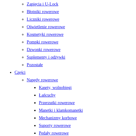
Zapięcia i U-Lock
Błotniki rowerowe
Liczniki rowerowe
Oświetlenie rowerowe
Kosmetyki rowerowe
Pompki rowerowe
Dzwonki rowerowe
Suplementy i odżywki
Pozostałe
Części
Napędy rowerowe
Kasety, wolnobiegi
Łańcuchy
Przerzutki rowerowe
Manetki i klamkomanetki
Mechanizmy korbowe
Suporty rowerowe
Pedały rowerowe