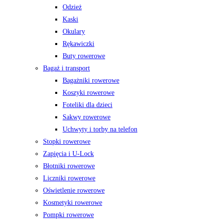
Odzież
Kaski
Okulary
Rękawiczki
Buty rowerowe
Bagaż i transport
Bagażniki rowerowe
Koszyki rowerowe
Foteliki dla dzieci
Sakwy rowerowe
Uchwyty i torby na telefon
Stopki rowerowe
Zapięcia i U-Lock
Błotniki rowerowe
Liczniki rowerowe
Oświetlenie rowerowe
Kosmetyki rowerowe
Pompki rowerowe