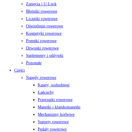
Zapięcia i U-Lock
Błotniki rowerowe
Liczniki rowerowe
Oświetlenie rowerowe
Kosmetyki rowerowe
Pompki rowerowe
Dzwonki rowerowe
Suplementy i odżywki
Pozostałe
Części
Napędy rowerowe
Kasety, wolnobiegi
Łańcuchy
Przerzutki rowerowe
Manetki i klamkomanetki
Mechanizmy korbowe
Suporty rowerowe
Pedały rowerowe