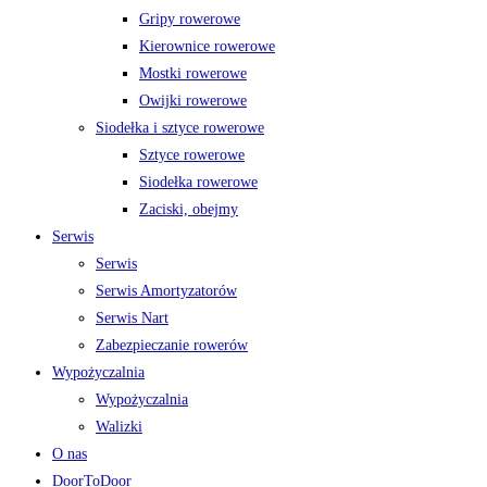
Gripy rowerowe
Kierownice rowerowe
Mostki rowerowe
Owijki rowerowe
Siodełka i sztyce rowerowe
Sztyce rowerowe
Siodełka rowerowe
Zaciski, obejmy
Serwis
Serwis
Serwis Amortyzatorów
Serwis Nart
Zabezpieczanie rowerów
Wypożyczalnia
Wypożyczalnia
Walizki
O nas
DoorToDoor