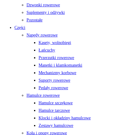
Dzwonki rowerowe
Suplementy i odżywki
Pozostałe
Części
Napędy rowerowe
Kasety, wolnobiegi
Łańcuchy
Przerzutki rowerowe
Manetki i klamkomanetki
Mechanizmy korbowe
Suporty rowerowe
Pedały rowerowe
Hamulce rowerowe
Hamulce szczękowe
Hamulce tarczowe
Klocki i okładziny hamulcowe
Zestawy hamulcowe
Koła i opony rowerowe