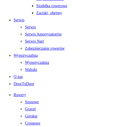
Siodełka rowerowe
Zaciski, obejmy
Serwis
Serwis
Serwis Amortyzatorów
Serwis Nart
Zabezpieczanie rowerów
Wypożyczalnia
Wypożyczalnia
Walizki
O nas
DoorToDoor
Rowery
Szosowe
Gravel
Górskie
Crossowe