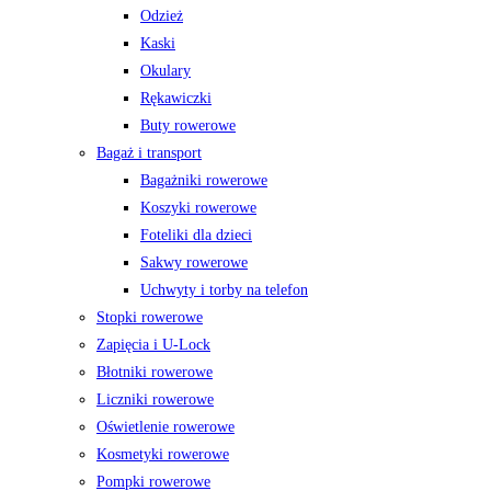
Odzież
Kaski
Okulary
Rękawiczki
Buty rowerowe
Bagaż i transport
Bagażniki rowerowe
Koszyki rowerowe
Foteliki dla dzieci
Sakwy rowerowe
Uchwyty i torby na telefon
Stopki rowerowe
Zapięcia i U-Lock
Błotniki rowerowe
Liczniki rowerowe
Oświetlenie rowerowe
Kosmetyki rowerowe
Pompki rowerowe