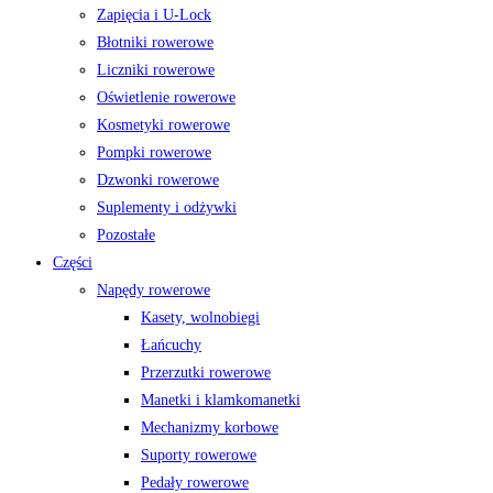
Zapięcia i U-Lock
Błotniki rowerowe
Liczniki rowerowe
Oświetlenie rowerowe
Kosmetyki rowerowe
Pompki rowerowe
Dzwonki rowerowe
Suplementy i odżywki
Pozostałe
Części
Napędy rowerowe
Kasety, wolnobiegi
Łańcuchy
Przerzutki rowerowe
Manetki i klamkomanetki
Mechanizmy korbowe
Suporty rowerowe
Pedały rowerowe