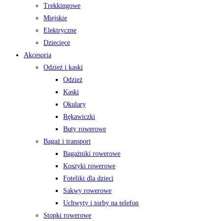
Trekkingowe
Miejskie
Elektryczne
Dziecięce
Akcesoria
Odzież i kaski
Odzież
Kaski
Okulary
Rękawiczki
Buty rowerowe
Bagaż i transport
Bagażniki rowerowe
Koszyki rowerowe
Foteliki dla dzieci
Sakwy rowerowe
Uchwyty i torby na telefon
Stopki rowerowe