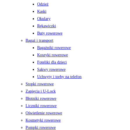
Odzież
Kaski
Okulary
Rękawiczki
Buty rowerowe
Bagaż i transport
Bagażniki rowerowe
Koszyki rowerowe
Foteliki dla dzieci
Sakwy rowerowe
Uchwyty i torby na telefon
Stopki rowerowe
Zapięcia i U-Lock
Błotniki rowerowe
Liczniki rowerowe
Oświetlenie rowerowe
Kosmetyki rowerowe
Pompki rowerowe