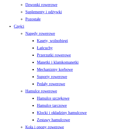
Dzwonki rowerowe
Suplementy i odżywki
Pozostałe
Części
Napędy rowerowe
Kasety, wolnobiegi
Łańcuchy
Przerzutki rowerowe
Manetki i klamkomanetki
Mechanizmy korbowe
Suporty rowerowe
Pedały rowerowe
Hamulce rowerowe
Hamulce szczękowe
Hamulce tarczowe
Klocki i okładziny hamulcowe
Zestawy hamulcowe
Koła i opony rowerowe