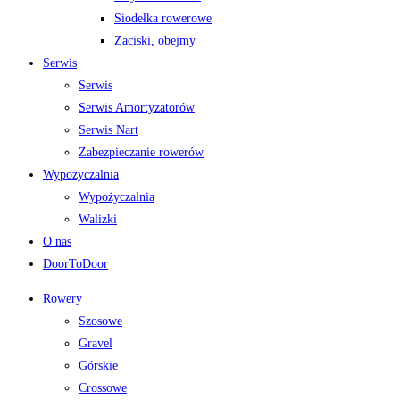
Siodełka rowerowe
Zaciski, obejmy
Serwis
Serwis
Serwis Amortyzatorów
Serwis Nart
Zabezpieczanie rowerów
Wypożyczalnia
Wypożyczalnia
Walizki
O nas
DoorToDoor
Rowery
Szosowe
Gravel
Górskie
Crossowe