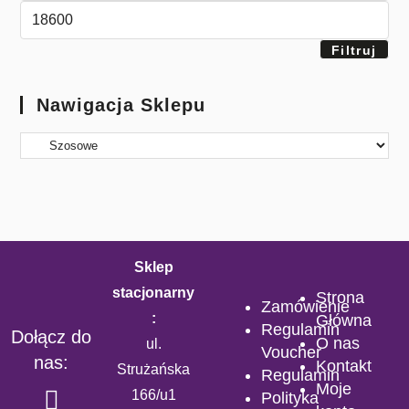
Filtruj
Nawigacja Sklepu
Sklep
stacjonarny
Strona
Zamówienie
:
Główna
Regulamin
Dołącz do
O nas
ul.
Voucher
nas:
Kontakt
Strużańska
Regulamin
Moje
166/u1
Polityka