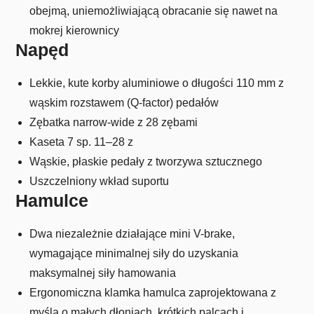
obejmą, uniemożliwiającą obracanie się nawet na
mokrej kierownicy
Napęd
Lekkie, kute korby aluminiowe o długości 110 mm z
wąskim rozstawem (Q-factor) pedałów
Zębatka narrow-wide z 28 zębami
Kaseta 7 sp. 11–28 z
Wąskie, płaskie pedały z tworzywa sztucznego
Uszczelniony wkład suportu
Hamulce
Dwa niezależnie działające mini V-brake,
wymagające minimalnej siły do uzyskania
maksymalnej siły hamowania
Ergonomiczna klamka hamulca zaprojektowana z
myślą o małych dłoniach, krótkich palcach i