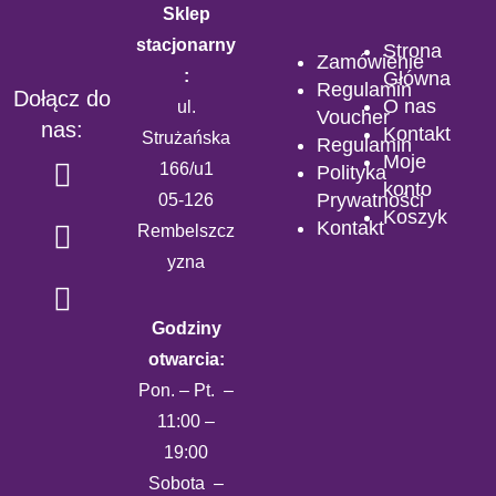
Sklep
stacjonarny
Strona
Zamówienie
:
Główna
Regulamin
Dołącz do
O nas
ul.
Voucher
nas:
Kontakt
Strużańska
Regulamin
Moje
166/u1
Polityka
konto
Prywatności
05-126
Koszyk
Kontakt
Rembelszcz
yzna
Godziny
otwarcia:
Pon. – Pt. –
11:00 –
19:00
Sobota –