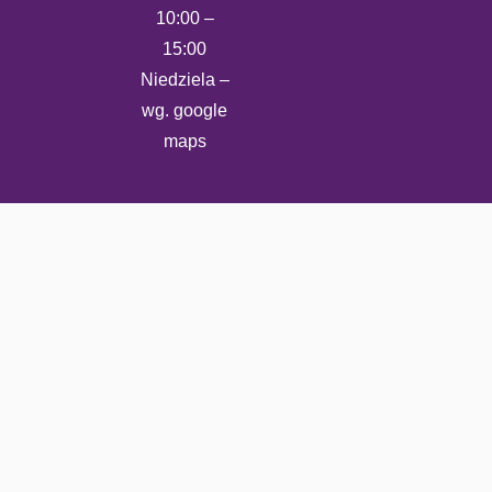
10:00 –
15:00
Niedziela –
wg. google
maps