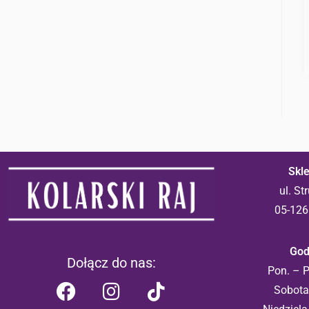
Skle
ul. S
05-126
God
Dołącz do nas:
Pon. – P
Sobota