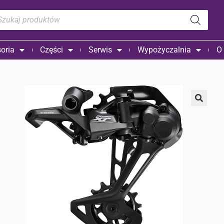
oria
Części
Serwis
Wypożyczalnia
O