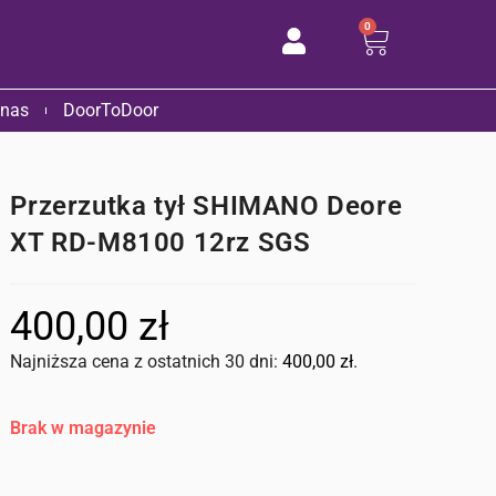
0
 nas
DoorToDoor
Przerzutka tył SHIMANO Deore
XT RD-M8100 12rz SGS
400,00
zł
Najniższa cena z ostatnich 30 dni:
400,00
zł
.
Brak w magazynie