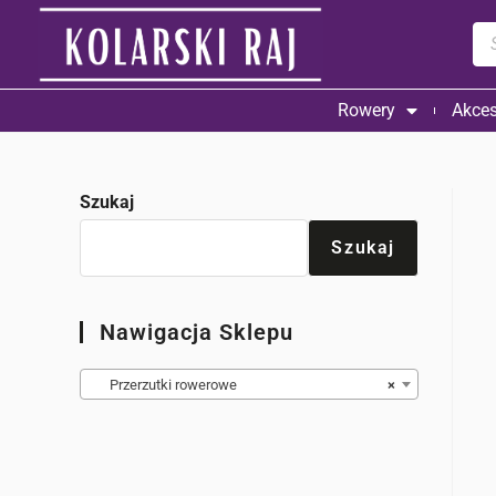
Rowery
Akces
Szukaj
Szukaj
Nawigacja Sklepu
Przerzutki rowerowe
×