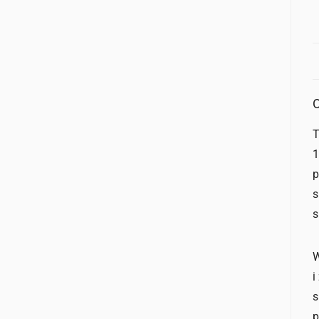
O
T
1
p
s
s
W
i
s
p