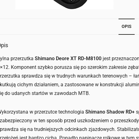
OPIS
pis
ylna przerzutka
Shimano Deore XT RD-M8100
jest przeznaczon
×12. Komponent szybko porusza się po szerokim zakresie zębatek
rzerzutka sprawdza się w trudnych warunkach terenowych – łań
kutkują cichym działaniem, a zastosowane w konstrukcji alumi
ię do udanych startów w zawodach MTB.
ykorzystana w przerzutce technologia
Shimano Shadow RD+
s
 zabezpieczony w ten sposób przed uszkodzeniem o przeszkody 
prawdza się na trudniejszych odcinkach zjazdowych. Stabilizator
rzełożeń jest bardzo cicha. Ponadto napinacze rolkowe w tym 