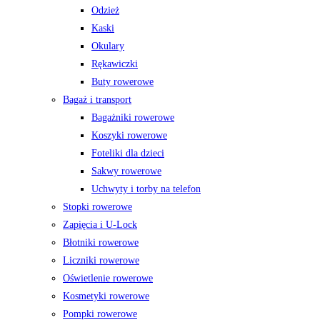
Odzież
Kaski
Okulary
Rękawiczki
Buty rowerowe
Bagaż i transport
Bagażniki rowerowe
Koszyki rowerowe
Foteliki dla dzieci
Sakwy rowerowe
Uchwyty i torby na telefon
Stopki rowerowe
Zapięcia i U-Lock
Błotniki rowerowe
Liczniki rowerowe
Oświetlenie rowerowe
Kosmetyki rowerowe
Pompki rowerowe