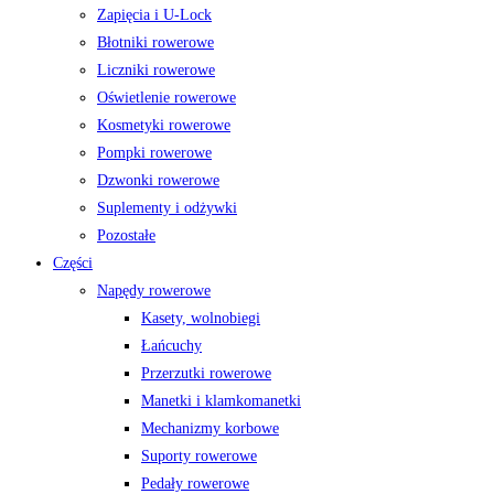
Zapięcia i U-Lock
Błotniki rowerowe
Liczniki rowerowe
Oświetlenie rowerowe
Kosmetyki rowerowe
Pompki rowerowe
Dzwonki rowerowe
Suplementy i odżywki
Pozostałe
Części
Napędy rowerowe
Kasety, wolnobiegi
Łańcuchy
Przerzutki rowerowe
Manetki i klamkomanetki
Mechanizmy korbowe
Suporty rowerowe
Pedały rowerowe