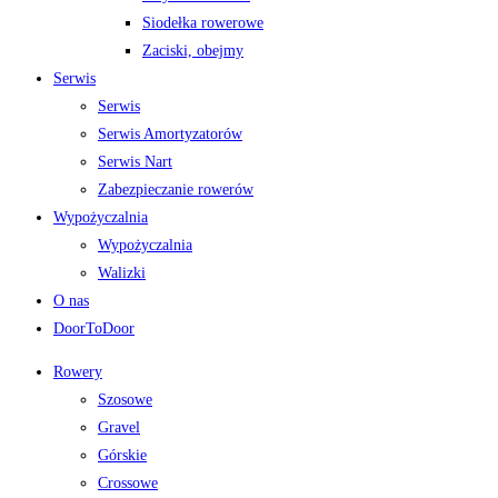
Siodełka rowerowe
Zaciski, obejmy
Serwis
Serwis
Serwis Amortyzatorów
Serwis Nart
Zabezpieczanie rowerów
Wypożyczalnia
Wypożyczalnia
Walizki
O nas
DoorToDoor
Rowery
Szosowe
Gravel
Górskie
Crossowe