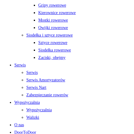
Gripy rowerowe
Kierownice rowerowe
Mostki rowerowe
Owijki rowerowe
Siodełka i sztyce rowerowe
Sztyce rowerowe
Siodełka rowerowe
Zaciski, obejmy
Serwis
Serwis
Serwis Amortyzatorów
Serwis Nart
Zabezpieczanie rowerów
Wypożyczalnia
Wypożyczalnia
Walizki
O nas
DoorToDoor