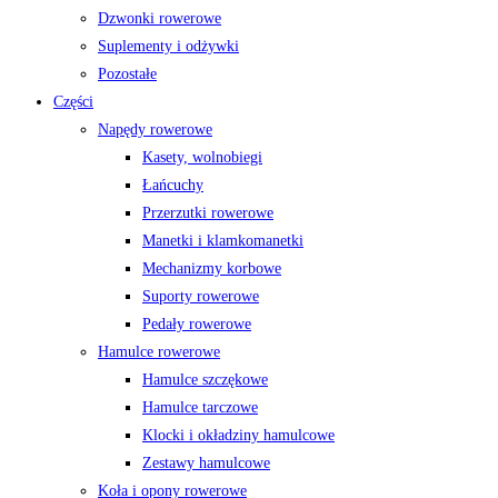
Dzwonki rowerowe
Suplementy i odżywki
Pozostałe
Części
Napędy rowerowe
Kasety, wolnobiegi
Łańcuchy
Przerzutki rowerowe
Manetki i klamkomanetki
Mechanizmy korbowe
Suporty rowerowe
Pedały rowerowe
Hamulce rowerowe
Hamulce szczękowe
Hamulce tarczowe
Klocki i okładziny hamulcowe
Zestawy hamulcowe
Koła i opony rowerowe