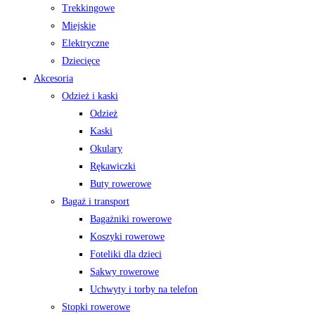
Trekkingowe
Miejskie
Elektryczne
Dziecięce
Akcesoria
Odzież i kaski
Odzież
Kaski
Okulary
Rękawiczki
Buty rowerowe
Bagaż i transport
Bagażniki rowerowe
Koszyki rowerowe
Foteliki dla dzieci
Sakwy rowerowe
Uchwyty i torby na telefon
Stopki rowerowe