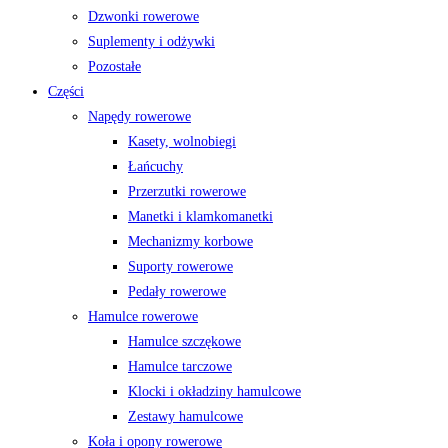
Dzwonki rowerowe
Suplementy i odżywki
Pozostałe
Części
Napędy rowerowe
Kasety, wolnobiegi
Łańcuchy
Przerzutki rowerowe
Manetki i klamkomanetki
Mechanizmy korbowe
Suporty rowerowe
Pedały rowerowe
Hamulce rowerowe
Hamulce szczękowe
Hamulce tarczowe
Klocki i okładziny hamulcowe
Zestawy hamulcowe
Koła i opony rowerowe