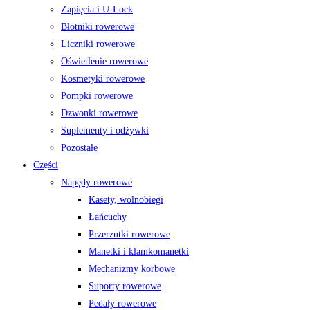
Zapięcia i U-Lock
Błotniki rowerowe
Liczniki rowerowe
Oświetlenie rowerowe
Kosmetyki rowerowe
Pompki rowerowe
Dzwonki rowerowe
Suplementy i odżywki
Pozostałe
Części
Napędy rowerowe
Kasety, wolnobiegi
Łańcuchy
Przerzutki rowerowe
Manetki i klamkomanetki
Mechanizmy korbowe
Suporty rowerowe
Pedały rowerowe