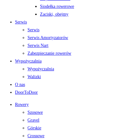
Siodełka rowerowe
Zaciski, obejmy
Serwis
Serwis
Serwis Amortyzatorów
Serwis Nart
Zabezpieczanie rowerów
Wypożyczalnia
Wypożyczalnia
Walizki
O nas
DoorToDoor
Rowery
Szosowe
Gravel
Górskie
Crossowe