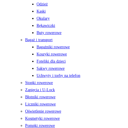
Odzież
Kaski
Okulary
Rękawiczki
Buty rowerowe
Bagaż i transport
Bagażniki rowerowe
Koszyki rowerowe
Foteliki dla dzieci
Sakwy rowerowe
Uchwyty i torby na telefon
Stopki rowerowe
Zapięcia i U-Lock
Błotniki rowerowe
Liczniki rowerowe
Oświetlenie rowerowe
Kosmetyki rowerowe
Pompki rowerowe