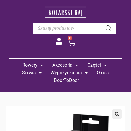
0
Rowery
Akcesoria
Części
Serwis
Wypożyczalnia
O nas
DoorToDoor