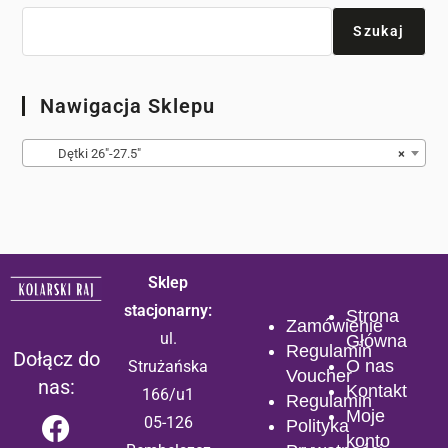
Szukaj
Nawigacja Sklepu
Dętki 26″-27.5″
×
Sklep
stacjonarny:
Strona
Zamówienie
ul.
Główna
Regulamin
Dołącz do
O nas
Strużańska
Voucher
nas:
Kontakt
166/u1
Regulamin
Moje
05-126
Polityka
konto