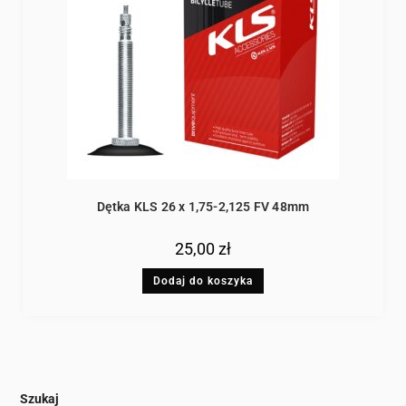
Dętka KLS 26 x 1,75-2,125 FV 48mm
25,00
zł
Dodaj do koszyka
Szukaj