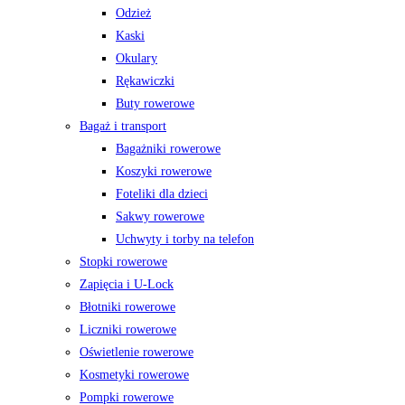
Odzież
Kaski
Okulary
Rękawiczki
Buty rowerowe
Bagaż i transport
Bagażniki rowerowe
Koszyki rowerowe
Foteliki dla dzieci
Sakwy rowerowe
Uchwyty i torby na telefon
Stopki rowerowe
Zapięcia i U-Lock
Błotniki rowerowe
Liczniki rowerowe
Oświetlenie rowerowe
Kosmetyki rowerowe
Pompki rowerowe