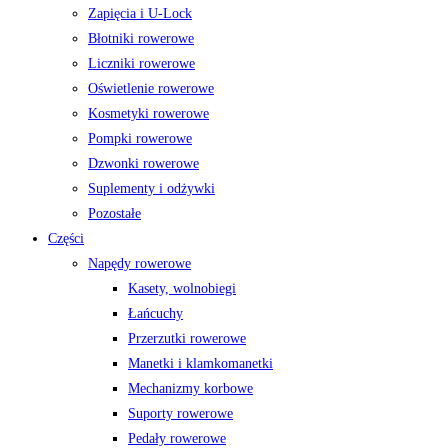
Zapięcia i U-Lock
Błotniki rowerowe
Liczniki rowerowe
Oświetlenie rowerowe
Kosmetyki rowerowe
Pompki rowerowe
Dzwonki rowerowe
Suplementy i odżywki
Pozostałe
Części
Napędy rowerowe
Kasety, wolnobiegi
Łańcuchy
Przerzutki rowerowe
Manetki i klamkomanetki
Mechanizmy korbowe
Suporty rowerowe
Pedały rowerowe