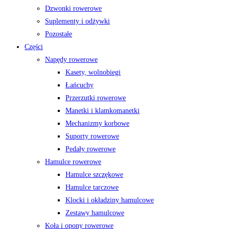
Dzwonki rowerowe
Suplementy i odżywki
Pozostałe
Części
Napędy rowerowe
Kasety, wolnobiegi
Łańcuchy
Przerzutki rowerowe
Manetki i klamkomanetki
Mechanizmy korbowe
Suporty rowerowe
Pedały rowerowe
Hamulce rowerowe
Hamulce szczękowe
Hamulce tarczowe
Klocki i okładziny hamulcowe
Zestawy hamulcowe
Koła i opony rowerowe