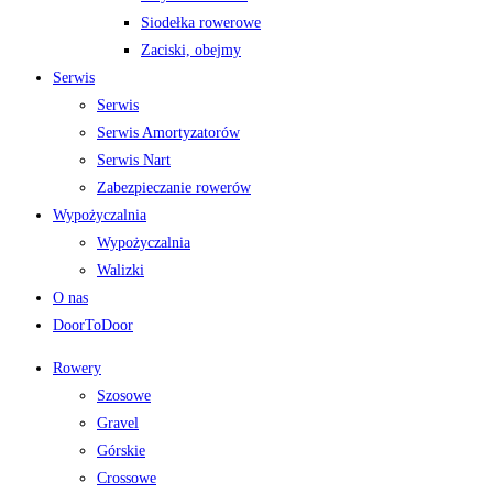
Siodełka rowerowe
Zaciski, obejmy
Serwis
Serwis
Serwis Amortyzatorów
Serwis Nart
Zabezpieczanie rowerów
Wypożyczalnia
Wypożyczalnia
Walizki
O nas
DoorToDoor
Rowery
Szosowe
Gravel
Górskie
Crossowe