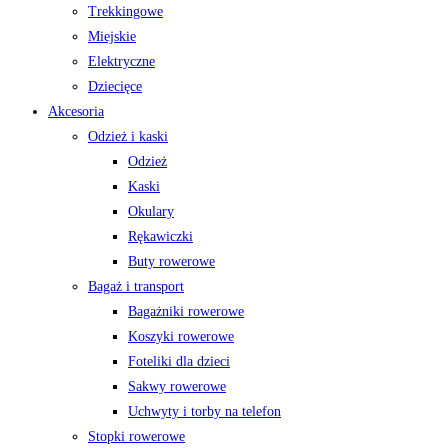
Trekkingowe
Miejskie
Elektryczne
Dziecięce
Akcesoria
Odzież i kaski
Odzież
Kaski
Okulary
Rękawiczki
Buty rowerowe
Bagaż i transport
Bagażniki rowerowe
Koszyki rowerowe
Foteliki dla dzieci
Sakwy rowerowe
Uchwyty i torby na telefon
Stopki rowerowe