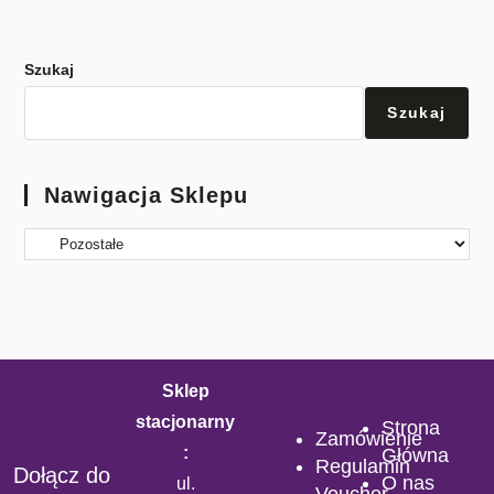
Szukaj
Szukaj
Nawigacja Sklepu
Sklep
stacjonarny
Strona
Zamówienie
:
Główna
Regulamin
Dołącz do
O nas
ul.