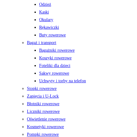
Odzież
Kaski
Okulary
Rękawiczki
Buty rowerowe
Bagaż i transport
Bagażniki rowerowe
Koszyki rowerowe
Foteliki dla dzieci
Sakwy rowerowe
Uchwyty i torby na telefon
Stopki rowerowe
Zapięcia i U-Lock
Błotniki rowerowe
Liczniki rowerowe
Oświetlenie rowerowe
Kosmetyki rowerowe
Pompki rowerowe