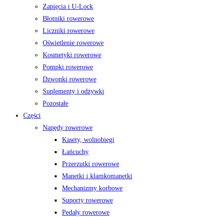
Zapięcia i U-Lock
Błotniki rowerowe
Liczniki rowerowe
Oświetlenie rowerowe
Kosmetyki rowerowe
Pompki rowerowe
Dzwonki rowerowe
Suplementy i odżywki
Pozostałe
Części
Napędy rowerowe
Kasety, wolnobiegi
Łańcuchy
Przerzutki rowerowe
Manetki i klamkomanetki
Mechanizmy korbowe
Suporty rowerowe
Pedały rowerowe