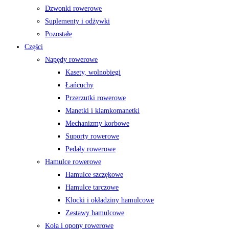
Dzwonki rowerowe
Suplementy i odżywki
Pozostałe
Części
Napędy rowerowe
Kasety, wolnobiegi
Łańcuchy
Przerzutki rowerowe
Manetki i klamkomanetki
Mechanizmy korbowe
Suporty rowerowe
Pedały rowerowe
Hamulce rowerowe
Hamulce szczękowe
Hamulce tarczowe
Klocki i okładziny hamulcowe
Zestawy hamulcowe
Koła i opony rowerowe