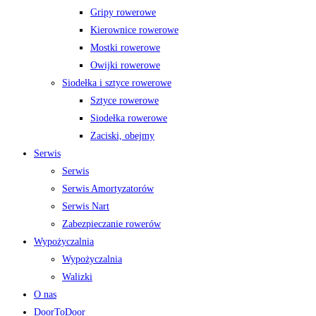
Gripy rowerowe
Kierownice rowerowe
Mostki rowerowe
Owijki rowerowe
Siodełka i sztyce rowerowe
Sztyce rowerowe
Siodełka rowerowe
Zaciski, obejmy
Serwis
Serwis
Serwis Amortyzatorów
Serwis Nart
Zabezpieczanie rowerów
Wypożyczalnia
Wypożyczalnia
Walizki
O nas
DoorToDoor