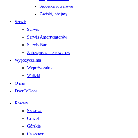
Siodełka rowerowe
Zaciski, obejmy
Serwis
Serwis
Serwis Amortyzatorów
Serwis Nart
Zabezpieczanie rowerów
Wypożyczalnia
Wypożyczalnia
Walizki
O nas
DoorToDoor
Rowery
Szosowe
Gravel
Górskie
Crossowe