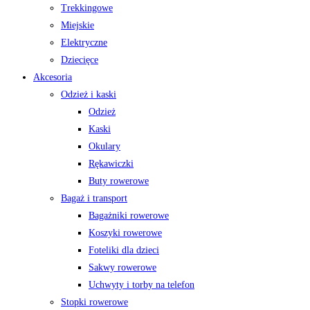
Trekkingowe
Miejskie
Elektryczne
Dziecięce
Akcesoria
Odzież i kaski
Odzież
Kaski
Okulary
Rękawiczki
Buty rowerowe
Bagaż i transport
Bagażniki rowerowe
Koszyki rowerowe
Foteliki dla dzieci
Sakwy rowerowe
Uchwyty i torby na telefon
Stopki rowerowe