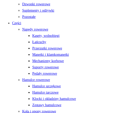
Dzwonki rowerowe
Suplementy i odżywki
Pozostałe
Części
Napędy rowerowe
Kasety, wolnobiegi
Łańcuchy
Przerzutki rowerowe
Manetki i klamkomanetki
Mechanizmy korbowe
Suporty rowerowe
Pedały rowerowe
Hamulce rowerowe
Hamulce szczękowe
Hamulce tarczowe
Klocki i okładziny hamulcowe
Zestawy hamulcowe
Koła i opony rowerowe