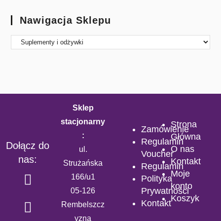
Nawigacja Sklepu
Sklep
stacjonarny
Strona
Zamówienie
:
Główna
Regulamin
Dołącz do
O nas
ul.
Voucher
nas:
Kontakt
Strużańska
Regulamin
Moje
166/u1
Polityka
konto
Prywatności
05-126
Koszyk
Kontakt
Rembelszcz
yzna