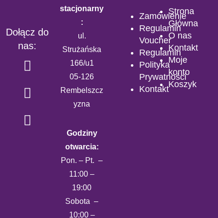
stacjonarny
Strona
Zamówienie
:
Główna
Regulamin
Dołącz do
O nas
ul.
Voucher
nas:
Kontakt
Strużańska
Regulamin
Moje
166/u1
Polityka
konto
Prywatności
05-126
Koszyk
Kontakt
Rembelszcz
yzna
Godziny
otwarcia:
Pon. – Pt. –
11:00 –
19:00
Sobota –
10:00 –