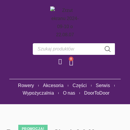
0
Rowery
Akcesoria
Części
Serwis
Wypożyczalnia
O nas
DoorToDoor
PROMOCJA!