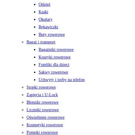
Odzież
Kaski
Okulary
Rękawiczki
Buty rowerowe
Bagaż i transport
Bagażniki rowerowe
Koszyki rowerowe
Foteliki dla dzieci
Sakwy rowerowe
Uchwyty i torby na telefon
Stopki rowerowe
Zapięcia i U-Lock
Błotniki rowerowe
Liczniki rowerowe
Oświetlenie rowerowe
Kosmetyki rowerowe
Pompki rowerowe