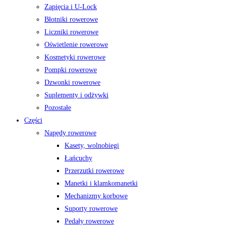
Zapięcia i U-Lock
Błotniki rowerowe
Liczniki rowerowe
Oświetlenie rowerowe
Kosmetyki rowerowe
Pompki rowerowe
Dzwonki rowerowe
Suplementy i odżywki
Pozostałe
Części
Napędy rowerowe
Kasety, wolnobiegi
Łańcuchy
Przerzutki rowerowe
Manetki i klamkomanetki
Mechanizmy korbowe
Suporty rowerowe
Pedały rowerowe