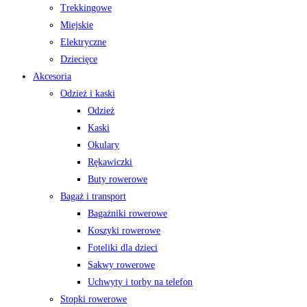
Trekkingowe
Miejskie
Elektryczne
Dziecięce
Akcesoria
Odzież i kaski
Odzież
Kaski
Okulary
Rękawiczki
Buty rowerowe
Bagaż i transport
Bagażniki rowerowe
Koszyki rowerowe
Foteliki dla dzieci
Sakwy rowerowe
Uchwyty i torby na telefon
Stopki rowerowe