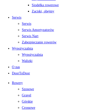
Siodełka rowerowe
Zaciski, obejmy
Serwis
Serwis
Serwis Amortyzatorów
Serwis Nart
Zabezpieczanie rowerów
Wypożyczalnia
Wypożyczalnia
Walizki
O nas
DoorToDoor
Rowery
Szosowe
Gravel
Górskie
Crossowe