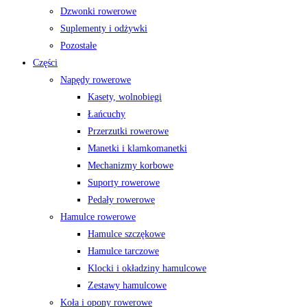
Dzwonki rowerowe
Suplementy i odżywki
Pozostałe
Części
Napędy rowerowe
Kasety, wolnobiegi
Łańcuchy
Przerzutki rowerowe
Manetki i klamkomanetki
Mechanizmy korbowe
Suporty rowerowe
Pedały rowerowe
Hamulce rowerowe
Hamulce szczękowe
Hamulce tarczowe
Klocki i okładziny hamulcowe
Zestawy hamulcowe
Koła i opony rowerowe