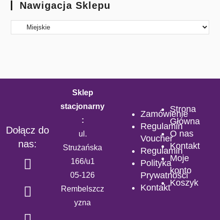
Nawigacja Sklepu
Sklep
stacjonarny
Strona
Zamówienie
:
Główna
Regulamin
Dołącz do
O nas
ul.
Voucher
nas:
Kontakt
Strużańska
Regulamin
Moje
166/u1
Polityka
konto
Prywatności
05-126
Koszyk
Kontakt
Rembelszcz
yzna