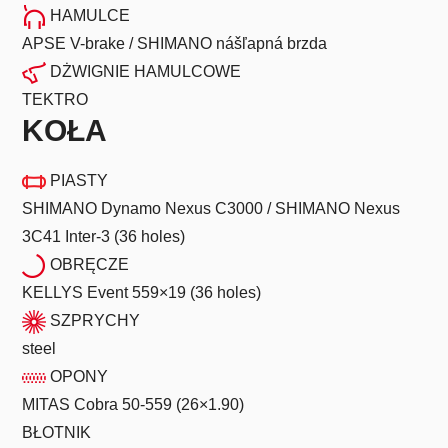
HAMULCE
APSE V-brake / SHIMANO nášľapná brzda
DŻWIGNIE HAMULCOWE
TEKTRO
KOŁA
PIASTY
SHIMANO Dynamo Nexus C3000 / SHIMANO Nexus
3C41 Inter-3 (36 holes)
OBRĘCZE
KELLYS Event 559×19 (36 holes)
SZPRYCHY
steel
OPONY
MITAS Cobra 50-559 (26×1.90)
BŁOTNIK