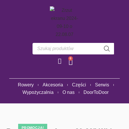
0
Rowery
Akcesoria
Części
Serwis
Wypożyczalnia
O nas
DoorToDoor
PROMOCJA!