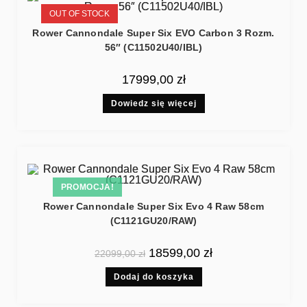
OUT OF STOCK
Rower Cannondale Super Six EVO Carbon 3 Rozm.
56″ (C11502U40/IBL)
17999,00
zł
Dowiedz się więcej
PROMOCJA!
Rower Cannondale Super Six Evo 4 Raw 58cm
(C1121GU20/RAW)
18599,00
zł
22099,00
zł
Dodaj do koszyka