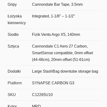
Gripy
Cannondale Bar Tape, 3.5mm
Łożyska
Integrated, 1-1/8″ – 1-1/2″
kierownicy
Siodło
Fizik Vento Argo X5, 140mm
Sztyca
Cannondale C1 Aero 27 Carbon,
SmartSense compatible, 0mm offset
(44-48cm), 20mm offset (51-61cm)
Dodatki
Large StashBag downtube storage bag
Platform
SYNAPSE CARBON G3
SKU
C12265U10
Kolor
MRD