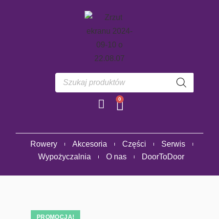
0
Rowery
Akcesoria
Części
Serwis
Wypożyczalnia
O nas
DoorToDoor
PROMOCJA!