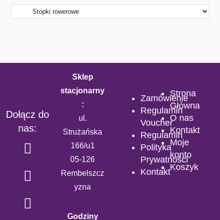
Sklep
stacjonarny
Strona
Zamówienie
:
Główna
Regulamin
Dołącz do
O nas
ul.
Voucher
nas:
Kontakt
Strużańska
Regulamin
Moje
166/u1
Polityka
konto
Prywatności
05-126
Koszyk
Kontakt
Rembelszcz
yzna
Godziny