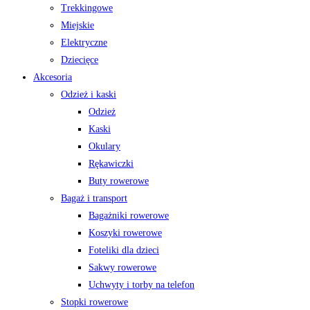
Trekkingowe
Miejskie
Elektryczne
Dziecięce
Akcesoria
Odzież i kaski
Odzież
Kaski
Okulary
Rękawiczki
Buty rowerowe
Bagaż i transport
Bagażniki rowerowe
Koszyki rowerowe
Foteliki dla dzieci
Sakwy rowerowe
Uchwyty i torby na telefon
Stopki rowerowe