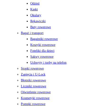
Odzież
Kaski
Okulary
Rękawiczki
Buty rowerowe
Bagaż i transport
Bagażniki rowerowe
Koszyki rowerowe
Foteliki dla dzieci
Sakwy rowerowe
Uchwyty i torby na telefon
Stopki rowerowe
Zapięcia i U-Lock
Błotniki rowerowe
Liczniki rowerowe
Oświetlenie rowerowe
Kosmetyki rowerowe
Pompki rowerowe