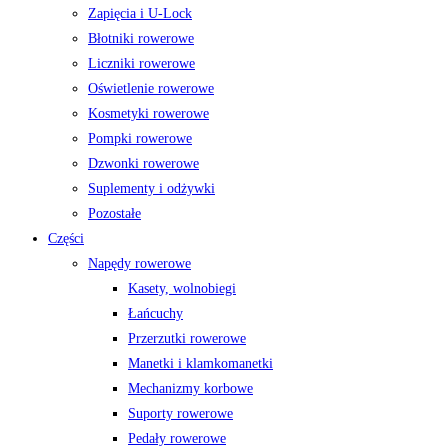
Zapięcia i U-Lock
Błotniki rowerowe
Liczniki rowerowe
Oświetlenie rowerowe
Kosmetyki rowerowe
Pompki rowerowe
Dzwonki rowerowe
Suplementy i odżywki
Pozostałe
Części
Napędy rowerowe
Kasety, wolnobiegi
Łańcuchy
Przerzutki rowerowe
Manetki i klamkomanetki
Mechanizmy korbowe
Suporty rowerowe
Pedały rowerowe