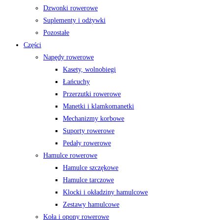
Dzwonki rowerowe
Suplementy i odżywki
Pozostałe
Części
Napędy rowerowe
Kasety, wolnobiegi
Łańcuchy
Przerzutki rowerowe
Manetki i klamkomanetki
Mechanizmy korbowe
Suporty rowerowe
Pedały rowerowe
Hamulce rowerowe
Hamulce szczękowe
Hamulce tarczowe
Klocki i okładziny hamulcowe
Zestawy hamulcowe
Koła i opony rowerowe