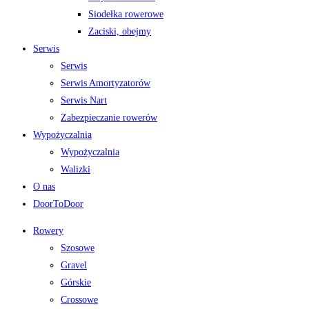
Siodełka rowerowe
Zaciski, obejmy
Serwis
Serwis
Serwis Amortyzatorów
Serwis Nart
Zabezpieczanie rowerów
Wypożyczalnia
Wypożyczalnia
Walizki
O nas
DoorToDoor
Rowery
Szosowe
Gravel
Górskie
Crossowe