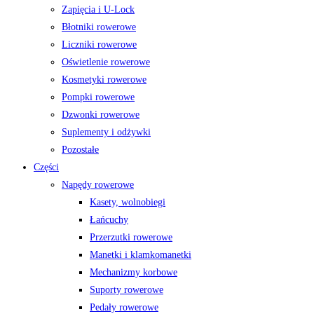
Zapięcia i U-Lock
Błotniki rowerowe
Liczniki rowerowe
Oświetlenie rowerowe
Kosmetyki rowerowe
Pompki rowerowe
Dzwonki rowerowe
Suplementy i odżywki
Pozostałe
Części
Napędy rowerowe
Kasety, wolnobiegi
Łańcuchy
Przerzutki rowerowe
Manetki i klamkomanetki
Mechanizmy korbowe
Suporty rowerowe
Pedały rowerowe