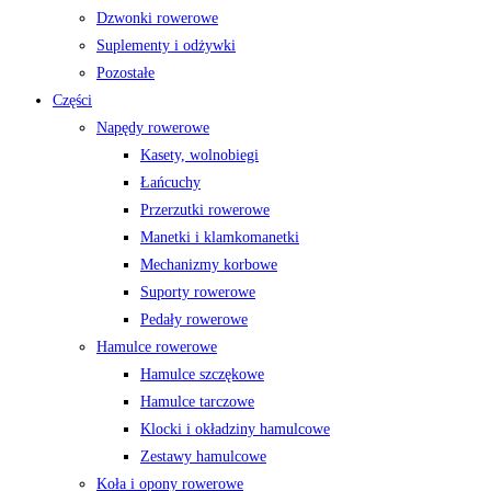
Dzwonki rowerowe
Suplementy i odżywki
Pozostałe
Części
Napędy rowerowe
Kasety, wolnobiegi
Łańcuchy
Przerzutki rowerowe
Manetki i klamkomanetki
Mechanizmy korbowe
Suporty rowerowe
Pedały rowerowe
Hamulce rowerowe
Hamulce szczękowe
Hamulce tarczowe
Klocki i okładziny hamulcowe
Zestawy hamulcowe
Koła i opony rowerowe