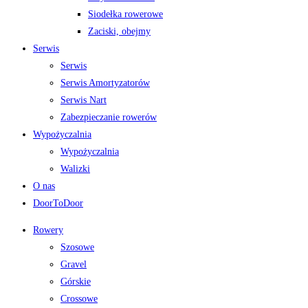
Siodełka rowerowe
Zaciski, obejmy
Serwis
Serwis
Serwis Amortyzatorów
Serwis Nart
Zabezpieczanie rowerów
Wypożyczalnia
Wypożyczalnia
Walizki
O nas
DoorToDoor
Rowery
Szosowe
Gravel
Górskie
Crossowe