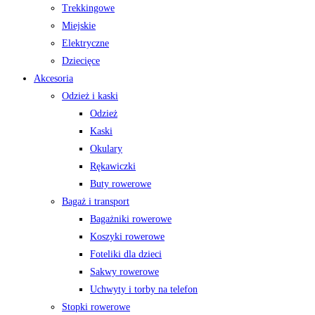
Trekkingowe
Miejskie
Elektryczne
Dziecięce
Akcesoria
Odzież i kaski
Odzież
Kaski
Okulary
Rękawiczki
Buty rowerowe
Bagaż i transport
Bagażniki rowerowe
Koszyki rowerowe
Foteliki dla dzieci
Sakwy rowerowe
Uchwyty i torby na telefon
Stopki rowerowe