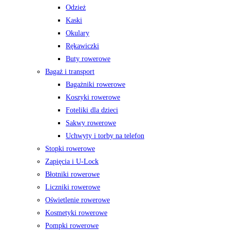
Odzież
Kaski
Okulary
Rękawiczki
Buty rowerowe
Bagaż i transport
Bagażniki rowerowe
Koszyki rowerowe
Foteliki dla dzieci
Sakwy rowerowe
Uchwyty i torby na telefon
Stopki rowerowe
Zapięcia i U-Lock
Błotniki rowerowe
Liczniki rowerowe
Oświetlenie rowerowe
Kosmetyki rowerowe
Pompki rowerowe