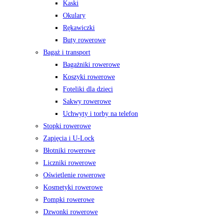
Kaski
Okulary
Rękawiczki
Buty rowerowe
Bagaż i transport
Bagażniki rowerowe
Koszyki rowerowe
Foteliki dla dzieci
Sakwy rowerowe
Uchwyty i torby na telefon
Stopki rowerowe
Zapięcia i U-Lock
Błotniki rowerowe
Liczniki rowerowe
Oświetlenie rowerowe
Kosmetyki rowerowe
Pompki rowerowe
Dzwonki rowerowe