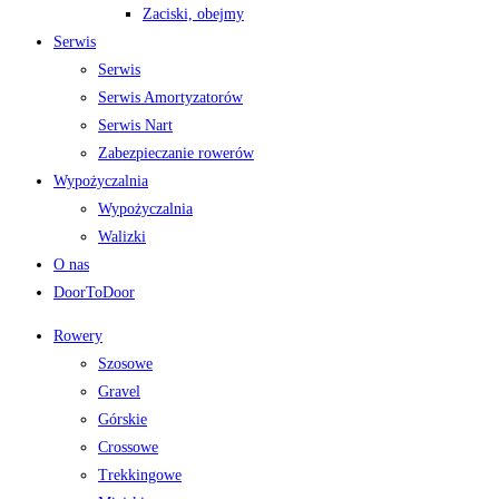
Zaciski, obejmy
Serwis
Serwis
Serwis Amortyzatorów
Serwis Nart
Zabezpieczanie rowerów
Wypożyczalnia
Wypożyczalnia
Walizki
O nas
DoorToDoor
Rowery
Szosowe
Gravel
Górskie
Crossowe
Trekkingowe