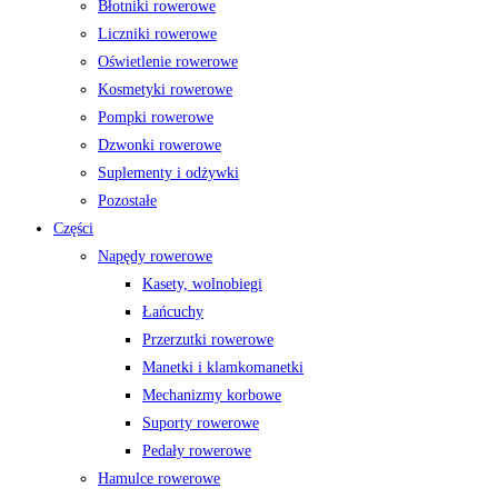
Błotniki rowerowe
Liczniki rowerowe
Oświetlenie rowerowe
Kosmetyki rowerowe
Pompki rowerowe
Dzwonki rowerowe
Suplementy i odżywki
Pozostałe
Części
Napędy rowerowe
Kasety, wolnobiegi
Łańcuchy
Przerzutki rowerowe
Manetki i klamkomanetki
Mechanizmy korbowe
Suporty rowerowe
Pedały rowerowe
Hamulce rowerowe