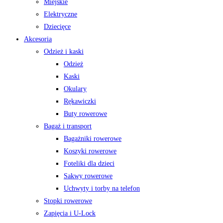
Miejskie
Elektryczne
Dziecięce
Akcesoria
Odzież i kaski
Odzież
Kaski
Okulary
Rękawiczki
Buty rowerowe
Bagaż i transport
Bagażniki rowerowe
Koszyki rowerowe
Foteliki dla dzieci
Sakwy rowerowe
Uchwyty i torby na telefon
Stopki rowerowe
Zapięcia i U-Lock