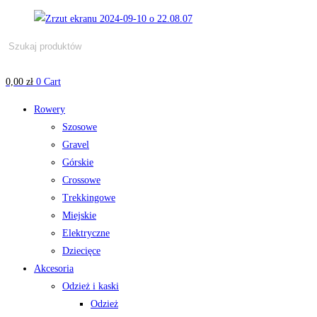
Skip
to
Wyszukiwarka
content
produktów
0,00
zł
0
Cart
Rowery
Szosowe
Gravel
Górskie
Crossowe
Trekkingowe
Miejskie
Elektryczne
Dziecięce
Akcesoria
Odzież i kaski
Odzież