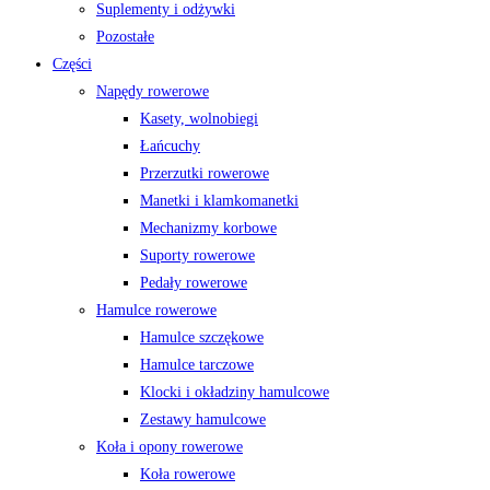
Suplementy i odżywki
Pozostałe
Części
Napędy rowerowe
Kasety, wolnobiegi
Łańcuchy
Przerzutki rowerowe
Manetki i klamkomanetki
Mechanizmy korbowe
Suporty rowerowe
Pedały rowerowe
Hamulce rowerowe
Hamulce szczękowe
Hamulce tarczowe
Klocki i okładziny hamulcowe
Zestawy hamulcowe
Koła i opony rowerowe
Koła rowerowe