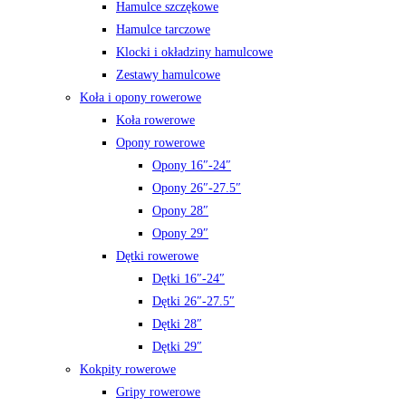
Hamulce szczękowe
Hamulce tarczowe
Klocki i okładziny hamulcowe
Zestawy hamulcowe
Koła i opony rowerowe
Koła rowerowe
Opony rowerowe
Opony 16″-24″
Opony 26″-27.5″
Opony 28″
Opony 29″
Dętki rowerowe
Dętki 16″-24″
Dętki 26″-27.5″
Dętki 28″
Dętki 29″
Kokpity rowerowe
Gripy rowerowe