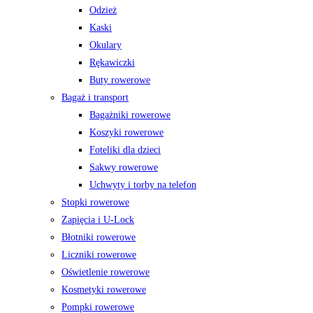
Odzież
Kaski
Okulary
Rękawiczki
Buty rowerowe
Bagaż i transport
Bagażniki rowerowe
Koszyki rowerowe
Foteliki dla dzieci
Sakwy rowerowe
Uchwyty i torby na telefon
Stopki rowerowe
Zapięcia i U-Lock
Błotniki rowerowe
Liczniki rowerowe
Oświetlenie rowerowe
Kosmetyki rowerowe
Pompki rowerowe