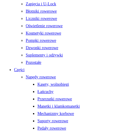
Zapięcia i U-Lock
Błotniki rowerowe
Liczniki rowerowe
Oświetlenie rowerowe
Kosmetyki rowerowe
Pompki rowerowe
Dzwonki rowerowe
Suplementy i odżywki
Pozostałe
Części
Napędy rowerowe
Kasety, wolnobiegi
Łańcuchy
Przerzutki rowerowe
Manetki i klamkomanetki
Mechanizmy korbowe
Suporty rowerowe
Pedały rowerowe