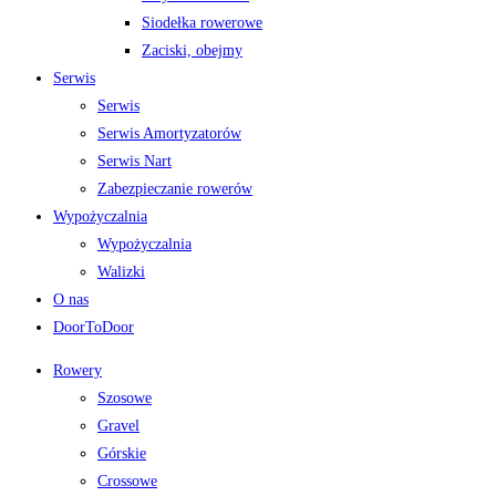
Siodełka rowerowe
Zaciski, obejmy
Serwis
Serwis
Serwis Amortyzatorów
Serwis Nart
Zabezpieczanie rowerów
Wypożyczalnia
Wypożyczalnia
Walizki
O nas
DoorToDoor
Rowery
Szosowe
Gravel
Górskie
Crossowe