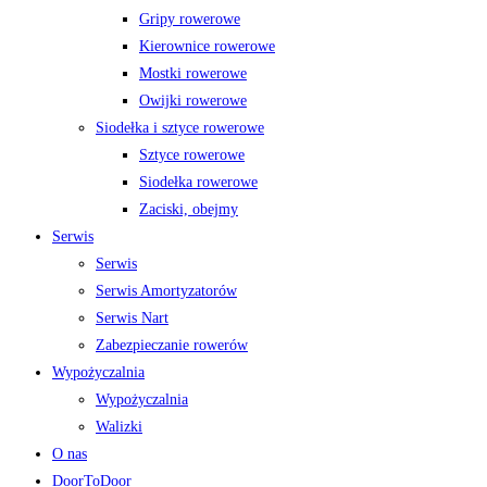
Gripy rowerowe
Kierownice rowerowe
Mostki rowerowe
Owijki rowerowe
Siodełka i sztyce rowerowe
Sztyce rowerowe
Siodełka rowerowe
Zaciski, obejmy
Serwis
Serwis
Serwis Amortyzatorów
Serwis Nart
Zabezpieczanie rowerów
Wypożyczalnia
Wypożyczalnia
Walizki
O nas
DoorToDoor