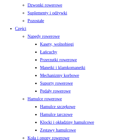
Dzwonki rowerowe
Suplementy i odżywki
Pozostałe
Części
Napędy rowerowe
Kasety, wolnobiegi
Łańcuchy
Przerzutki rowerowe
Manetki i klamkomanetki
Mechanizmy korbowe
Suporty rowerowe
Pedały rowerowe
Hamulce rowerowe
Hamulce szczękowe
Hamulce tarczowe
Klocki i okładziny hamulcowe
Zestawy hamulcowe
Koła i opony rowerowe