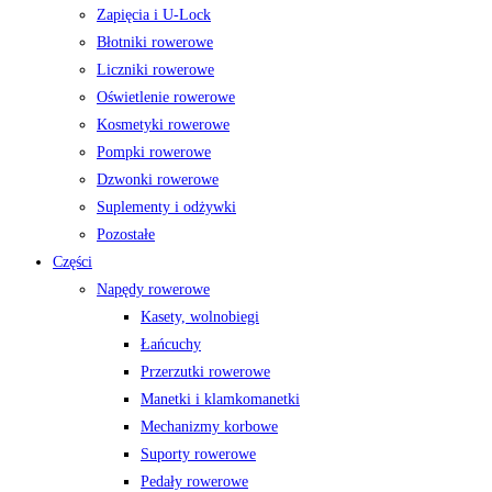
Zapięcia i U-Lock
Błotniki rowerowe
Liczniki rowerowe
Oświetlenie rowerowe
Kosmetyki rowerowe
Pompki rowerowe
Dzwonki rowerowe
Suplementy i odżywki
Pozostałe
Części
Napędy rowerowe
Kasety, wolnobiegi
Łańcuchy
Przerzutki rowerowe
Manetki i klamkomanetki
Mechanizmy korbowe
Suporty rowerowe
Pedały rowerowe