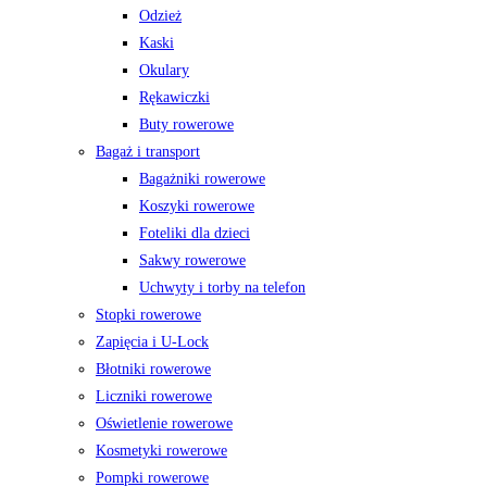
Odzież
Kaski
Okulary
Rękawiczki
Buty rowerowe
Bagaż i transport
Bagażniki rowerowe
Koszyki rowerowe
Foteliki dla dzieci
Sakwy rowerowe
Uchwyty i torby na telefon
Stopki rowerowe
Zapięcia i U-Lock
Błotniki rowerowe
Liczniki rowerowe
Oświetlenie rowerowe
Kosmetyki rowerowe
Pompki rowerowe