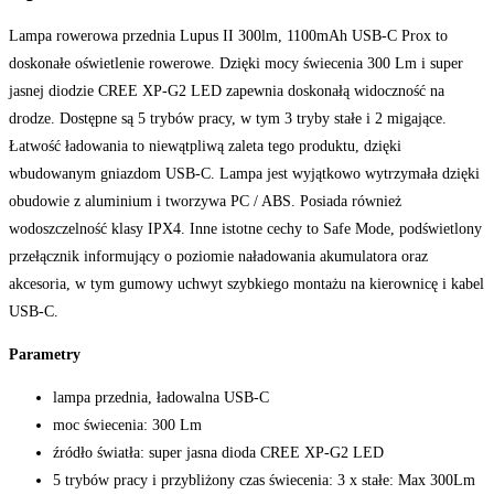
Lampa rowerowa przednia Lupus II 300lm, 1100mAh USB-C Prox to
doskonałe oświetlenie rowerowe. Dzięki mocy świecenia 300 Lm i super
jasnej diodzie CREE XP-G2 LED zapewnia doskonałą widoczność na
drodze. Dostępne są 5 trybów pracy, w tym 3 tryby stałe i 2 migające.
Łatwość ładowania to niewątpliwą zaleta tego produktu, dzięki
wbudowanym gniazdom USB-C. Lampa jest wyjątkowo wytrzymała dzięki
obudowie z aluminium i tworzywa PC / ABS. Posiada również
wodoszczelność klasy IPX4. Inne istotne cechy to Safe Mode, podświetlony
przełącznik informujący o poziomie naładowania akumulatora oraz
akcesoria, w tym gumowy uchwyt szybkiego montażu na kierownicę i kabel
USB-C.
Parametry
lampa przednia, ładowalna USB-C
moc świecenia: 300 Lm
źródło światła: super jasna dioda CREE XP-G2 LED
5 trybów pracy i przybliżony czas świecenia: 3 x stałe: Max 300Lm