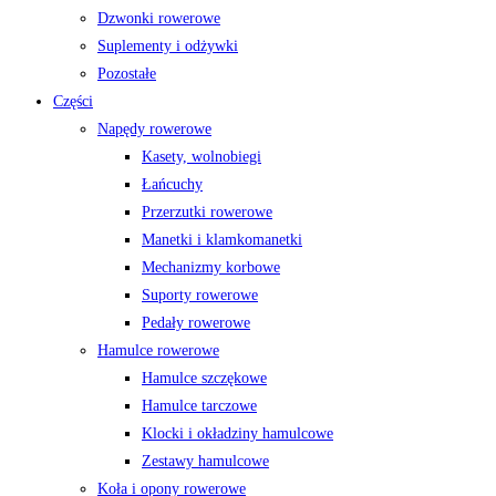
Dzwonki rowerowe
Suplementy i odżywki
Pozostałe
Części
Napędy rowerowe
Kasety, wolnobiegi
Łańcuchy
Przerzutki rowerowe
Manetki i klamkomanetki
Mechanizmy korbowe
Suporty rowerowe
Pedały rowerowe
Hamulce rowerowe
Hamulce szczękowe
Hamulce tarczowe
Klocki i okładziny hamulcowe
Zestawy hamulcowe
Koła i opony rowerowe