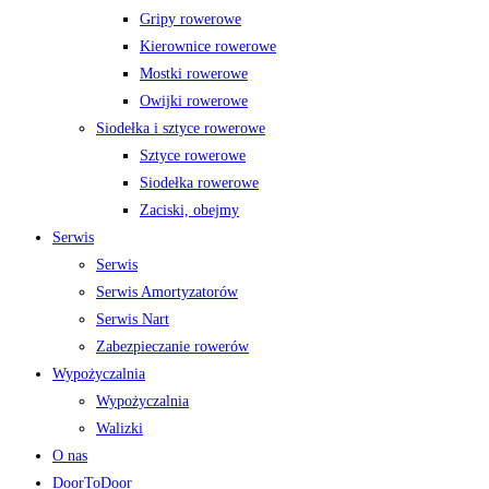
Gripy rowerowe
Kierownice rowerowe
Mostki rowerowe
Owijki rowerowe
Siodełka i sztyce rowerowe
Sztyce rowerowe
Siodełka rowerowe
Zaciski, obejmy
Serwis
Serwis
Serwis Amortyzatorów
Serwis Nart
Zabezpieczanie rowerów
Wypożyczalnia
Wypożyczalnia
Walizki
O nas
DoorToDoor