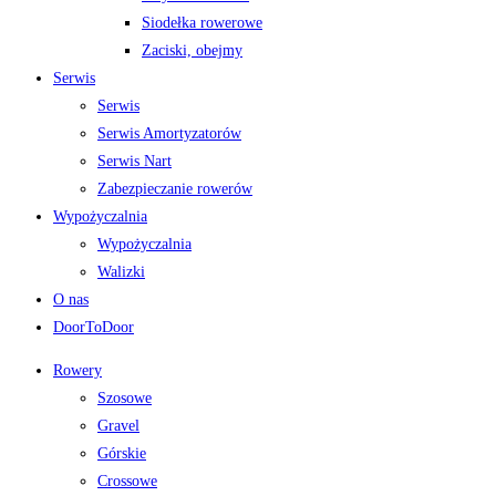
Siodełka rowerowe
Zaciski, obejmy
Serwis
Serwis
Serwis Amortyzatorów
Serwis Nart
Zabezpieczanie rowerów
Wypożyczalnia
Wypożyczalnia
Walizki
O nas
DoorToDoor
Rowery
Szosowe
Gravel
Górskie
Crossowe