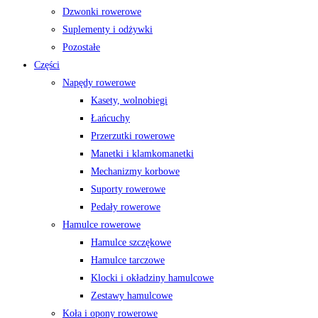
Dzwonki rowerowe
Suplementy i odżywki
Pozostałe
Części
Napędy rowerowe
Kasety, wolnobiegi
Łańcuchy
Przerzutki rowerowe
Manetki i klamkomanetki
Mechanizmy korbowe
Suporty rowerowe
Pedały rowerowe
Hamulce rowerowe
Hamulce szczękowe
Hamulce tarczowe
Klocki i okładziny hamulcowe
Zestawy hamulcowe
Koła i opony rowerowe