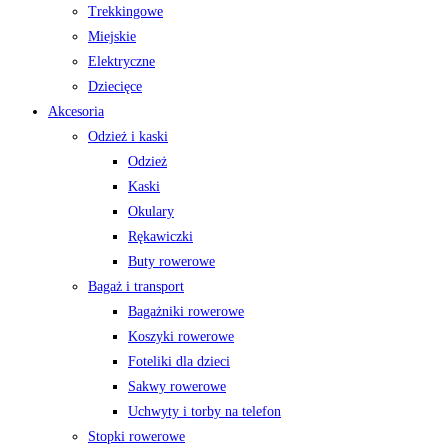
Trekkingowe
Miejskie
Elektryczne
Dziecięce
Akcesoria
Odzież i kaski
Odzież
Kaski
Okulary
Rękawiczki
Buty rowerowe
Bagaż i transport
Bagażniki rowerowe
Koszyki rowerowe
Foteliki dla dzieci
Sakwy rowerowe
Uchwyty i torby na telefon
Stopki rowerowe