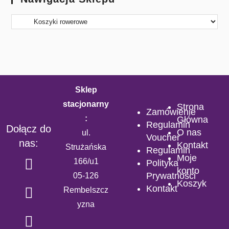
Sklep
stacjonarny
Strona
Zamówienie
:
Główna
Regulamin
Dołącz do
O nas
ul.
Voucher
nas:
Kontakt
Strużańska
Regulamin
Moje
166/u1
Polityka
konto
Prywatności
05-126
Koszyk
Kontakt
Rembelszcz
yzna