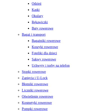
Odzież
Kaski
Okulary
Rękawiczki
Buty rowerowe
Bagaż i transport
Bagażniki rowerowe
Koszyki rowerowe
Foteliki dla dzieci
Sakwy rowerowe
Uchwyty i torby na telefon
Stopki rowerowe
Zapięcia i U-Lock
Błotniki rowerowe
Liczniki rowerowe
Oświetlenie rowerowe
Kosmetyki rowerowe
Pompki rowerowe