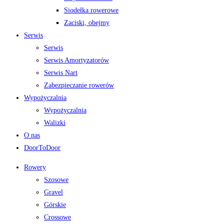
Siodełka rowerowe
Zaciski, obejmy
Serwis
Serwis
Serwis Amortyzatorów
Serwis Nart
Zabezpieczanie rowerów
Wypożyczalnia
Wypożyczalnia
Walizki
O nas
DoorToDoor
Rowery
Szosowe
Gravel
Górskie
Crossowe