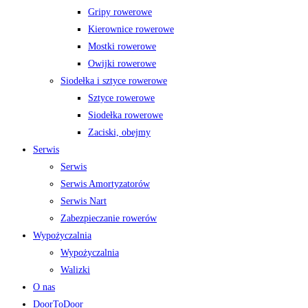
Gripy rowerowe
Kierownice rowerowe
Mostki rowerowe
Owijki rowerowe
Siodełka i sztyce rowerowe
Sztyce rowerowe
Siodełka rowerowe
Zaciski, obejmy
Serwis
Serwis
Serwis Amortyzatorów
Serwis Nart
Zabezpieczanie rowerów
Wypożyczalnia
Wypożyczalnia
Walizki
O nas
DoorToDoor