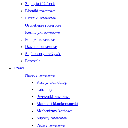
Zapięcia i U-Lock
Błotniki rowerowe
Liczniki rowerowe
Oświetlenie rowerowe
Kosmetyki rowerowe
Pompki rowerowe
Dzwonki rowerowe
Suplementy i odżywki
Pozostałe
Części
Napędy rowerowe
Kasety, wolnobiegi
Łańcuchy
Przerzutki rowerowe
Manetki i klamkomanetki
Mechanizmy korbowe
Suporty rowerowe
Pedały rowerowe