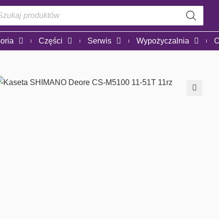
oria
Części
Serwis
Wypożyczalnia
O