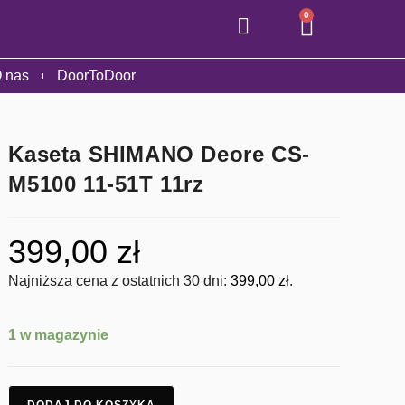
0
 nas
DoorToDoor
Kaseta SHIMANO Deore CS-
M5100 11-51T 11rz
399,00
zł
Najniższa cena z ostatnich 30 dni:
399,00
zł
.
1 w magazynie