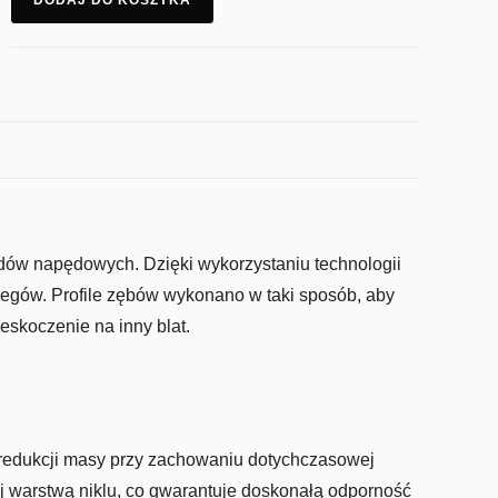
DODAJ DO KOSZYKA
w napędowych. Dzięki wykorzystaniu technologii
gów. Profile zębów wykonano w taki sposób, aby
zeskoczenie na inny blat.
 redukcji masy przy zachowaniu dotychczasowej
tej warstwą niklu, co gwarantuje doskonałą odporność