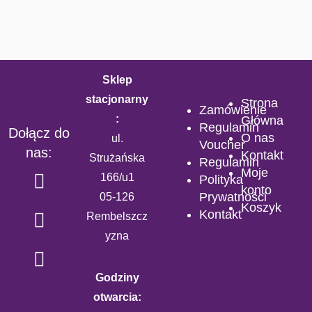
Sklep
stacjonarny
Strona
Zamówienie
:
Główna
Regulamin
Dołącz do
O nas
ul.
Voucher
nas:
Kontakt
Strużańska
Regulamin
Moje
166/u1
Polityka
konto
Prywatności
05-126
Koszyk
Kontakt
Rembelszcz
yzna
Godziny
otwarcia: