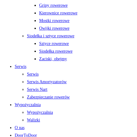
Gripy rowerowe
Kierownice rowerowe
Mostki rowerowe
Owijki rowerowe
Siodełka i sztyce rowerowe
Sztyce rowerowe
Siodełka rowerowe
Zaciski, obejmy
Serwis
Serwis
Serwis Amortyzatorów
Serwis Nart
Zabezpieczanie rowerów
Wypożyczalnia
Wypożyczalnia
Walizki
O nas
DoorToDoor