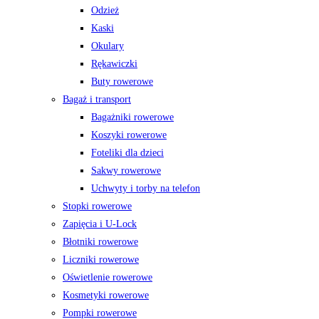
Odzież
Kaski
Okulary
Rękawiczki
Buty rowerowe
Bagaż i transport
Bagażniki rowerowe
Koszyki rowerowe
Foteliki dla dzieci
Sakwy rowerowe
Uchwyty i torby na telefon
Stopki rowerowe
Zapięcia i U-Lock
Błotniki rowerowe
Liczniki rowerowe
Oświetlenie rowerowe
Kosmetyki rowerowe
Pompki rowerowe