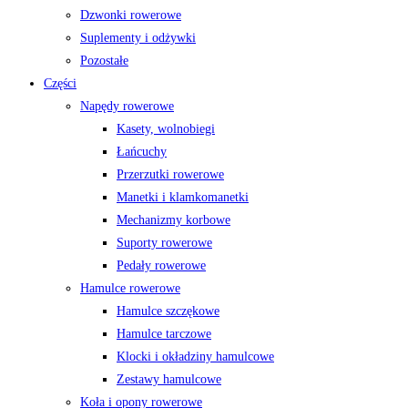
Dzwonki rowerowe
Suplementy i odżywki
Pozostałe
Części
Napędy rowerowe
Kasety, wolnobiegi
Łańcuchy
Przerzutki rowerowe
Manetki i klamkomanetki
Mechanizmy korbowe
Suporty rowerowe
Pedały rowerowe
Hamulce rowerowe
Hamulce szczękowe
Hamulce tarczowe
Klocki i okładziny hamulcowe
Zestawy hamulcowe
Koła i opony rowerowe