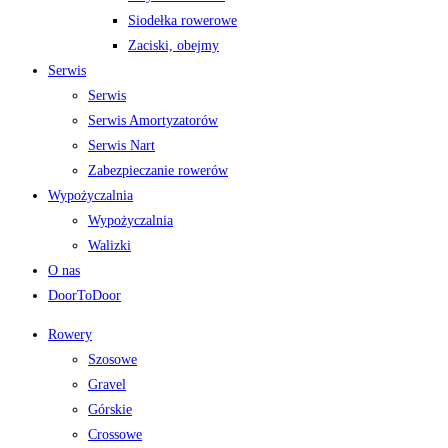
Siodełka rowerowe
Zaciski, obejmy
Serwis
Serwis
Serwis Amortyzatorów
Serwis Nart
Zabezpieczanie rowerów
Wypożyczalnia
Wypożyczalnia
Walizki
O nas
DoorToDoor
Rowery
Szosowe
Gravel
Górskie
Crossowe