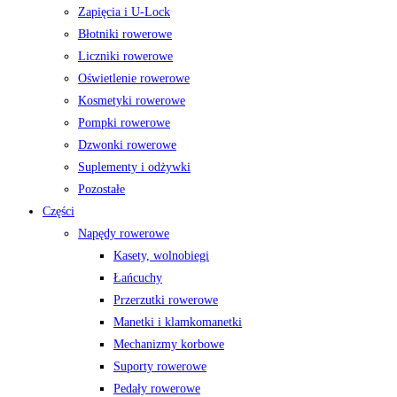
Zapięcia i U-Lock
Błotniki rowerowe
Liczniki rowerowe
Oświetlenie rowerowe
Kosmetyki rowerowe
Pompki rowerowe
Dzwonki rowerowe
Suplementy i odżywki
Pozostałe
Części
Napędy rowerowe
Kasety, wolnobiegi
Łańcuchy
Przerzutki rowerowe
Manetki i klamkomanetki
Mechanizmy korbowe
Suporty rowerowe
Pedały rowerowe