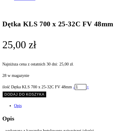
Dętka KLS 700 x 25-32C FV 48mm
25,00
zł
Najniższa cena z ostatnich 30 dni:
25,00
zł
.
28 w magazynie
ilość Dętka KLS 700 x 25-32C FV 48mm
-
+
DODAJ DO KOSZYKA
Opis
Opis
– wykonana z kauczuku butylowego najwyższej jakości