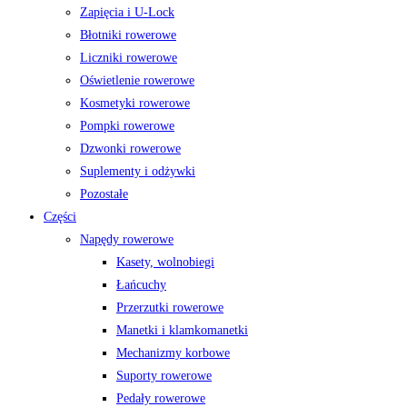
Zapięcia i U-Lock
Błotniki rowerowe
Liczniki rowerowe
Oświetlenie rowerowe
Kosmetyki rowerowe
Pompki rowerowe
Dzwonki rowerowe
Suplementy i odżywki
Pozostałe
Części
Napędy rowerowe
Kasety, wolnobiegi
Łańcuchy
Przerzutki rowerowe
Manetki i klamkomanetki
Mechanizmy korbowe
Suporty rowerowe
Pedały rowerowe