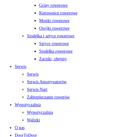
Gripy rowerowe
Kierownice rowerowe
Mostki rowerowe
Owijki rowerowe
Siodełka i sztyce rowerowe
Sztyce rowerowe
Siodełka rowerowe
Zaciski, obejmy
Serwis
Serwis
Serwis Amortyzatorów
Serwis Nart
Zabezpieczanie rowerów
Wypożyczalnia
Wypożyczalnia
Walizki
O nas
DoorToDoor