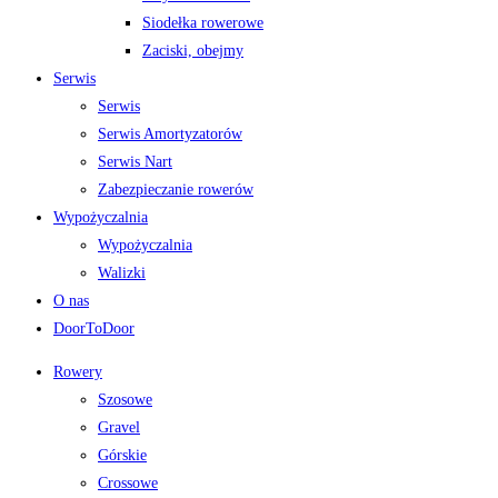
Siodełka rowerowe
Zaciski, obejmy
Serwis
Serwis
Serwis Amortyzatorów
Serwis Nart
Zabezpieczanie rowerów
Wypożyczalnia
Wypożyczalnia
Walizki
O nas
DoorToDoor
Rowery
Szosowe
Gravel
Górskie
Crossowe