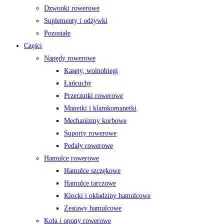
Dzwonki rowerowe
Suplementy i odżywki
Pozostałe
Części
Napędy rowerowe
Kasety, wolnobiegi
Łańcuchy
Przerzutki rowerowe
Manetki i klamkomanetki
Mechanizmy korbowe
Suporty rowerowe
Pedały rowerowe
Hamulce rowerowe
Hamulce szczękowe
Hamulce tarczowe
Klocki i okładziny hamulcowe
Zestawy hamulcowe
Koła i opony rowerowe