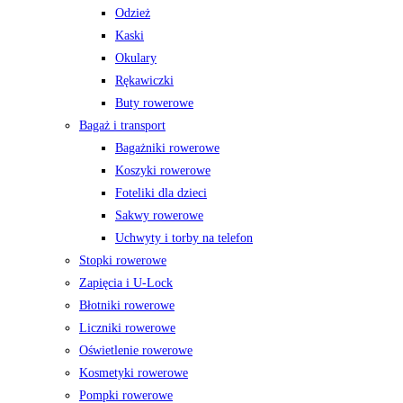
Odzież
Kaski
Okulary
Rękawiczki
Buty rowerowe
Bagaż i transport
Bagażniki rowerowe
Koszyki rowerowe
Foteliki dla dzieci
Sakwy rowerowe
Uchwyty i torby na telefon
Stopki rowerowe
Zapięcia i U-Lock
Błotniki rowerowe
Liczniki rowerowe
Oświetlenie rowerowe
Kosmetyki rowerowe
Pompki rowerowe