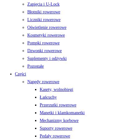
Zapięcia i U-Lock
Błotniki rowerowe
Liczniki rowerowe
Oświetlenie rowerowe
Kosmetyki rowerowe
Pompki rowerowe
Dzwonki rowerowe
Suplementy i odżywki
Pozostałe
Części
Napędy rowerowe
Kasety, wolnobiegi
Łańcuchy
Przerzutki rowerowe
Manetki i klamkomanetki
Mechanizmy korbowe
Suporty rowerowe
Pedały rowerowe