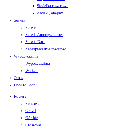
Siodełka rowerowe
Zaciski, obejmy
Serwis
Serwis
Serwis Amortyzatorów
Serwis Nart
Zabezpieczanie rowerów
Wypożyczalnia
Wypożyczalnia
Walizki
O nas
DoorToDoor
Rowery
Szosowe
Gravel
Górskie
Crossowe