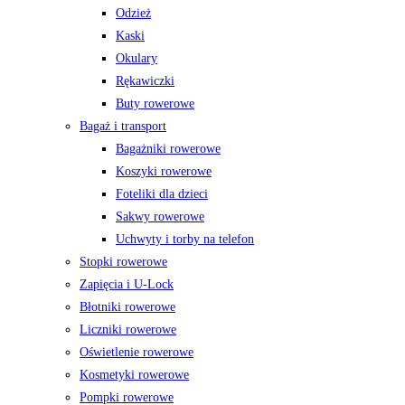
Odzież
Kaski
Okulary
Rękawiczki
Buty rowerowe
Bagaż i transport
Bagażniki rowerowe
Koszyki rowerowe
Foteliki dla dzieci
Sakwy rowerowe
Uchwyty i torby na telefon
Stopki rowerowe
Zapięcia i U-Lock
Błotniki rowerowe
Liczniki rowerowe
Oświetlenie rowerowe
Kosmetyki rowerowe
Pompki rowerowe