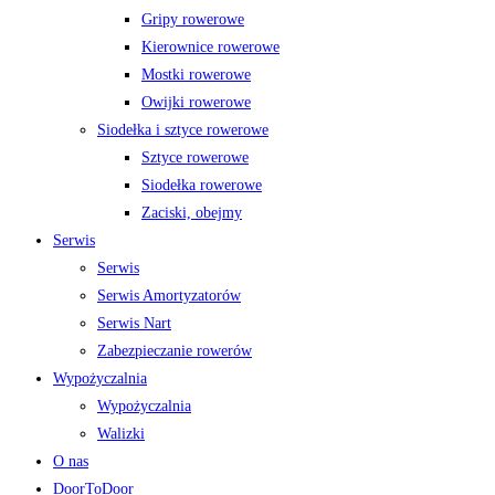
Gripy rowerowe
Kierownice rowerowe
Mostki rowerowe
Owijki rowerowe
Siodełka i sztyce rowerowe
Sztyce rowerowe
Siodełka rowerowe
Zaciski, obejmy
Serwis
Serwis
Serwis Amortyzatorów
Serwis Nart
Zabezpieczanie rowerów
Wypożyczalnia
Wypożyczalnia
Walizki
O nas
DoorToDoor