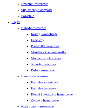
Dzwonki rowerowe
Suplementy i odżywki
Pozostałe
Części
Napędy rowerowe
Kasety, wolnobiegi
Łańcuchy
Przerzutki rowerowe
Manetki i klamkomanetki
Mechanizmy korbowe
Suporty rowerowe
Pedały rowerowe
Hamulce rowerowe
Hamulce szczękowe
Hamulce tarczowe
Klocki i okładziny hamulcowe
Zestawy hamulcowe
Koła i opony rowerowe